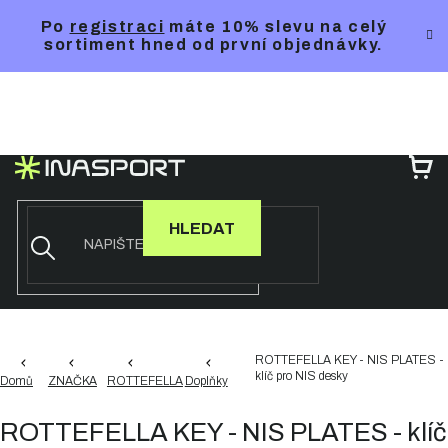
Přejít
Po
registraci
máte 10% slevu na celý
na
sortiment hned od první objednávky.
obsah
NÁ
KO
HLEDAT
ROTTEFELLA KEY - NIS PLATES -
klíč pro NIS desky
Domů
ZNAČKA
ROTTEFELLA
Doplňky
ROTTEFELLA KEY - NIS PLATES - klíč