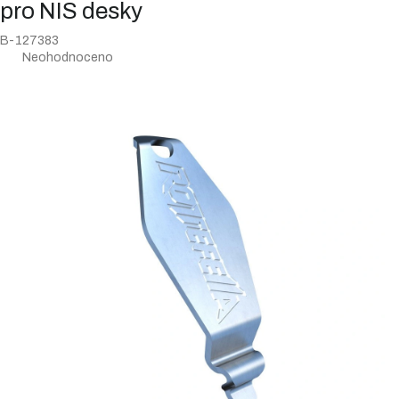
pro NIS desky
B-127383
Průměrné
Neohodnoceno
hodnocení
produktu
je
0,0
z
5
hvězdiček.