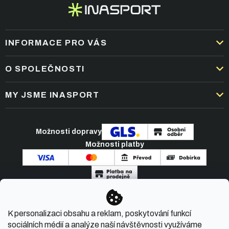
INFORMACE PRO VÁS
DOPRAVA A PLATBA
O SPOLEČNOSTI
OBCHODNÍ PODMÍNKY
KARIÉRA
MY JSME INASPORT
REKLAMACE A VRÁCENÍ ZBOŽÍ
NEJČASTĚJŠÍ OTÁZKY
ZPRACOVÁNÍ OSOBNÍCH ÚDAJŮ
O NÁS
PODMÍNKY AKCÍ
Možnosti dopravy
ČLÁNKY A NOVINKY
Možnosti platby
KONTAKT
Copyright 2026
INASPORT.CZ
. Všechna práva
K personalizaci obsahu a reklam, poskytování funkcí
vyhrazena.
sociálních médií a analýze naší návštěvnosti využíváme