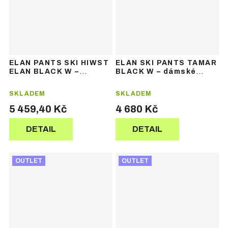
ELAN PANTS SKI HIWST
ELAN SKI PANTS TAMAR
ELAN BLACK W –
BLACK W – dámské
dámské lyžařské
lyžařské kalhoty
kalhoty
SKLADEM
SKLADEM
5 459,40 Kč
4 680 Kč
DETAIL
DETAIL
OUTLET
OUTLET