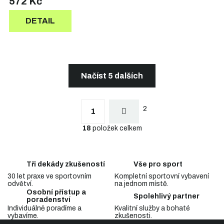
572 Kč
DETAIL
Načíst 5 dalších
S
t
O
r
2
v
1
á
l
n
18
položek celkem
á
k
d
o
a
v
c
á
Tři dekády zkušeností
Vše pro sport
n
í
í
30 let praxe ve sportovním
Kompletní sportovní vybavení
p
odvětví.
na jednom místě.
r
Osobní přístup a
v
Spolehlivý partner
poradenství
k
Individuálně poradíme a
Kvalitní služby a bohaté
y
vybavíme.
zkušenosti.