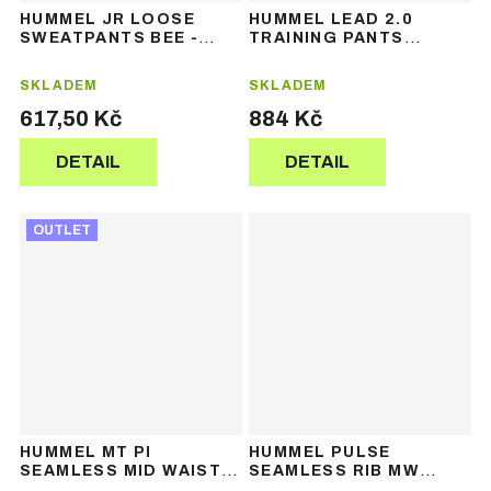
HUMMEL JR LOOSE
HUMMEL LEAD 2.0
SWEATPANTS BEE -
TRAINING PANTS
dětské tepláky
WOMAN - dámské
tréninkové kalhoty
SKLADEM
SKLADEM
617,50 Kč
884 Kč
DETAIL
DETAIL
OUTLET
HUMMEL MT PI
HUMMEL PULSE
SEAMLESS MID WAIST
SEAMLESS RIB MW
TIGHTS – dámské
TIGHTS – dámské