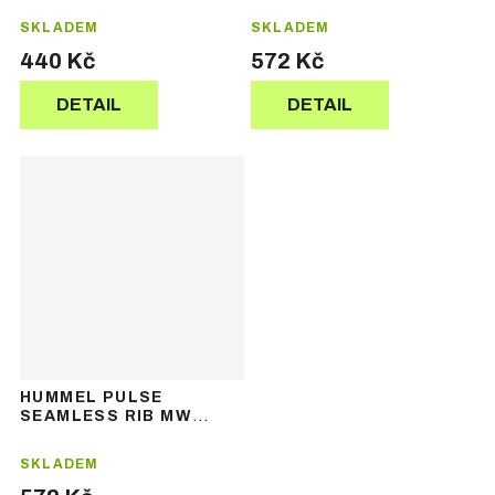
bezešvé legíny
bezešvé legíny
SKLADEM
SKLADEM
440 Kč
572 Kč
DETAIL
DETAIL
HUMMEL PULSE
SEAMLESS RIB MW
TIGHTS – dámské
bezešvé legíny
SKLADEM