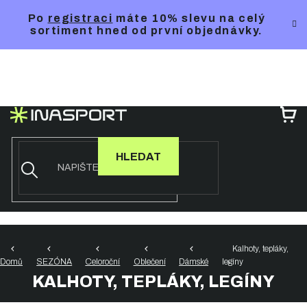
Přejít
Po
registraci
máte 10% slevu na celý
na
sortiment hned od první objednávky.
obsah
NÁ
KO
HLEDAT
Kalhoty, tepláky,
Domů
SEZÓNA
Celoroční
Oblečení
Dámské
legíny
KALHOTY, TEPLÁKY, LEGÍNY