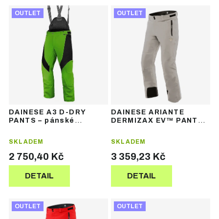
Ř
V
a
OUTLET
OUTLET
ý
z
p
e
i
n
s
í
p
p
r
r
o
o
d
d
u
u
DAINESE A3 D-DRY
DAINESE ARIANTE
k
k
PANTS – pánské
DERMIZAX EV™ PANTS –
t
t
lyžařské kalhoty
pánské lyžařské
kalhoty
ů
ů
SKLADEM
SKLADEM
2 750,40 Kč
3 359,23 Kč
DETAIL
DETAIL
OUTLET
OUTLET