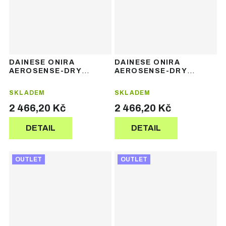
DAINESE ONIRA
DAINESE ONIRA
AEROSENSE-DRY
AEROSENSE-DRY
PANTS – pánské
PANTS – pánské
lyžařské kalhoty
lyžařské kalhoty
SKLADEM
SKLADEM
2 466,20 Kč
2 466,20 Kč
DETAIL
DETAIL
OUTLET
OUTLET