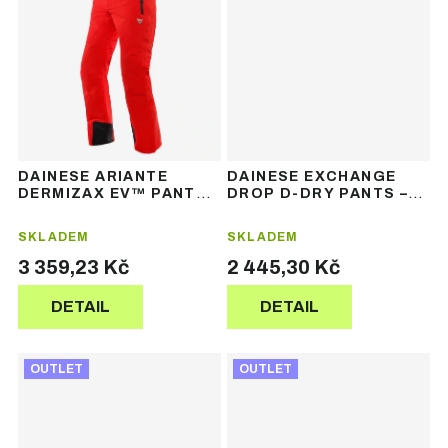
DAINESE ARIANTE
DAINESE EXCHANGE
DERMIZAX EV™ PANTS –
DROP D-DRY PANTS –
pánské lyžařské
pánské lyžařské
kalhoty
kalhoty
SKLADEM
SKLADEM
3 359,23 Kč
2 445,30 Kč
DETAIL
DETAIL
OUTLET
OUTLET