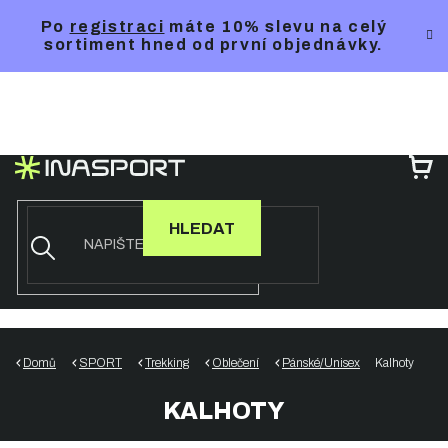
Přejít
Po
registraci
máte 10% slevu na celý
na
sortiment hned od první objednávky.
obsah
NÁ
KO
HLEDAT
Domů
SPORT
Trekking
Oblečení
Pánské/Unisex
Kalhoty
KALHOTY