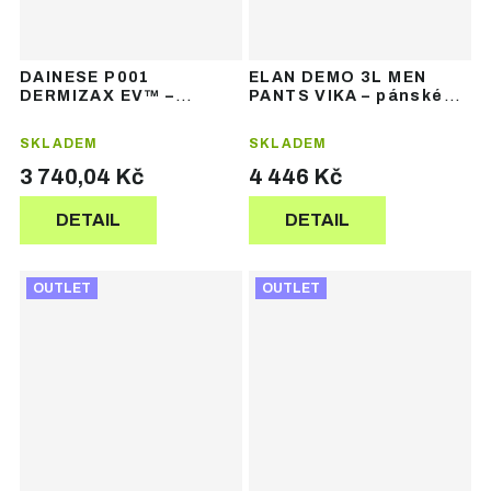
DAINESE P001
ELAN DEMO 3L MEN
DERMIZAX EV™ –
PANTS VIKA – pánské
pánské lyžařské
lyžařské kalhoty
kalhoty
SKLADEM
SKLADEM
3 740,04 Kč
4 446 Kč
DETAIL
DETAIL
OUTLET
OUTLET