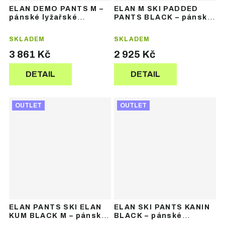
ELAN DEMO PANTS M –
ELAN M SKI PADDED
pánské lyžařské
PANTS BLACK – pánské
kalhoty
zateplené lyžařské
kalhoty
SKLADEM
SKLADEM
3 861 Kč
2 925 Kč
DETAIL
DETAIL
OUTLET
OUTLET
ELAN PANTS SKI ELAN
ELAN SKI PANTS KANIN
KUM BLACK M – pánské
BLACK – pánské
lyžařské kalhoty
lyžařské kalhoty