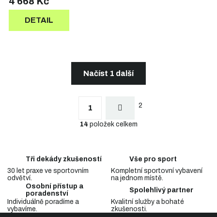
4 668 Kč
DETAIL
Načíst 1 další
S
t
O
r
2
v
1
á
l
n
14
položek celkem
á
k
d
o
a
v
c
á
Tři dekády zkušeností
Vše pro sport
n
í
í
30 let praxe ve sportovním
Kompletní sportovní vybavení
p
odvětví.
na jednom místě.
r
Osobní přístup a
v
Spolehlivý partner
poradenství
k
Individuálně poradíme a
Kvalitní služby a bohaté
y
vybavíme.
zkušenosti.