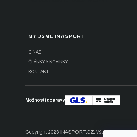
eshop@inasport.cz
Odpovíme do 24 h
MY JSME INASPORT
O NÁS
ČLÁNKY A NOVINKY
KONTAKT
Možnosti dopravy
Copyright 2026
INASPORT.CZ
. Všechna práva vy