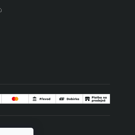
Ů
tet Premium