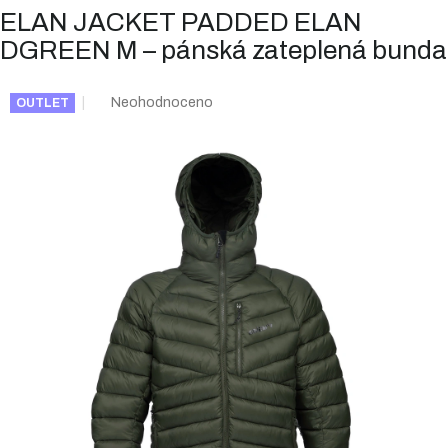
ELAN JACKET PADDED ELAN
DGREEN M – pánská zateplená bunda
Průměrné
Neohodnoceno
OUTLET
hodnocení
produktu
je
0,0
z
5
hvězdiček.