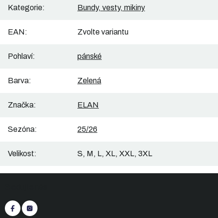
Kategorie
:
Bundy, vesty, mikiny
EAN
:
Zvolte variantu
Pohlaví
:
pánské
Barva
:
Zelená
Značka
:
ELAN
Sezóna
:
25/26
Velikost
:
S, M, L, XL, XXL, 3XL
Z
Sledujte nás
á
p
a