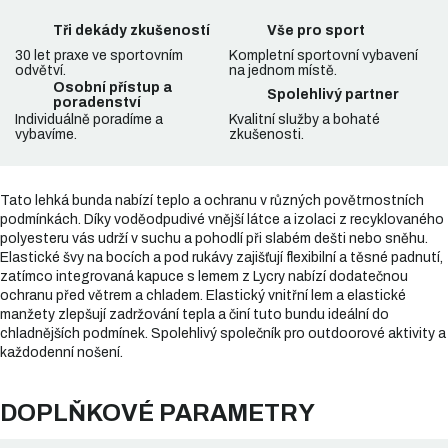
Tři dekády zkušeností
Vše pro sport
30 let praxe ve sportovním
Kompletní sportovní vybavení
odvětví.
na jednom místě.
Osobní přístup a
Spolehlivý partner
poradenství
Individuálně poradíme a
Kvalitní služby a bohaté
vybavíme.
zkušenosti.
Tato lehká bunda nabízí teplo a ochranu v různých povětrnostních
podmínkách. Díky voděodpudivé vnější látce a izolaci z recyklovaného
polyesteru vás udrží v suchu a pohodlí při slabém dešti nebo sněhu.
Elastické švy na bocích a pod rukávy zajišťují flexibilní a těsné padnutí,
zatímco integrovaná kapuce s lemem z Lycry nabízí dodatečnou
ochranu před větrem a chladem. Elastický vnitřní lem a elastické
manžety zlepšují zadržování tepla a činí tuto bundu ideální do
chladnějších podmínek. Spolehlivý společník pro outdoorové aktivity a
každodenní nošení.
DOPLŇKOVÉ PARAMETRY