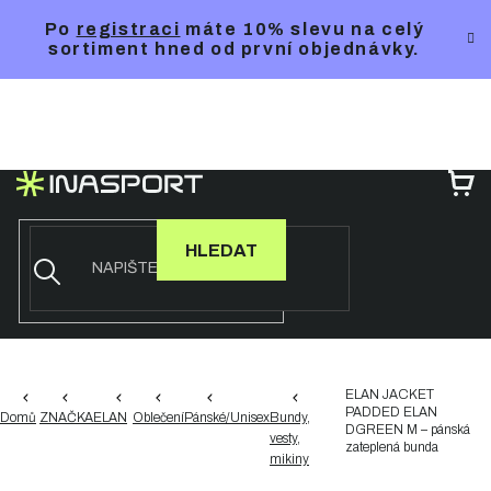
Přejít
Po
registraci
máte 10% slevu na celý
na
sortiment hned od první objednávky.
obsah
NÁ
KO
HLEDAT
ELAN JACKET
PADDED ELAN
Domů
ZNAČKA
ELAN
Oblečení
Pánské/Unisex
Bundy,
DGREEN M – pánská
vesty,
zateplená bunda
mikiny