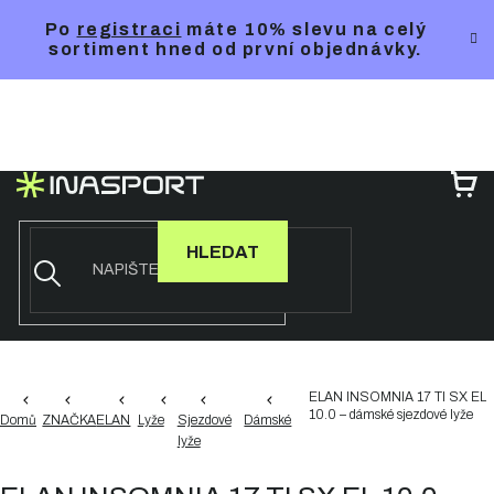
Přejít
Po
registraci
máte 10% slevu na celý
na
sortiment hned od první objednávky.
obsah
NÁ
KO
HLEDAT
ELAN INSOMNIA 17 TI SX EL
10.0 – dámské sjezdové lyže
Domů
ZNAČKA
ELAN
Lyže
Sjezdové
Dámské
lyže