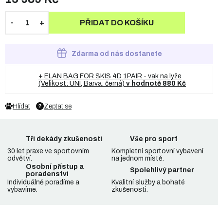
PŘIDAT DO KOŠÍKU
Zdarma od nás dostanete
+ ELAN BAG FOR SKIS 4D 1PAIR - vak na lyže
(Velikost: UNI, Barva: černá)
v hodnotě 880 Kč
Hlídat
Zeptat se
Tři dekády zkušeností
Vše pro sport
30 let praxe ve sportovním
Kompletní sportovní vybavení
odvětví.
na jednom místě.
Osobní přístup a
Spolehlivý partner
poradenství
Individuálně poradíme a
Kvalitní služby a bohaté
vybavíme.
zkušenosti.