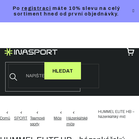
Přejít
Po
registraci
máte 10% slevu na celý
na
sortiment hned od první objednávky.
obsah
NÁ
KO
HLEDAT
HUMMEL ELITE HB –
házenkářský míč
Domů
SPORT
Teamové
Míče
Házenkářské
sporty
míče