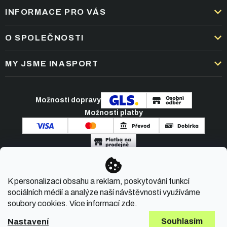
INFORMACE PRO VÁS
DOPRAVA A PLATBA
O SPOLEČNOSTI
OBCHODNÍ PODMÍNKY
KARIÉRA
MY JSME INASPORT
REKLAMACE A VRÁCENÍ ZBOŽÍ
NEJČASTĚJŠÍ OTÁZKY
ZPRACOVÁNÍ OSOBNÍCH ÚDAJŮ
O NÁS
PODMÍNKY AKCÍ
Možnosti dopravy
ČLÁNKY A NOVINKY
Možnosti platby
KONTAKT
Copyright 2026
INASPORT.CZ
. Všechna práva
K personalizaci obsahu a reklam, poskytování funkcí
vyhrazena.
sociálních médií a analýze naší návštěvnosti využíváme
soubory cookies. Více informací
zde
.
Souhlasím
Nastavení
Vytvořil Shoptet Premium