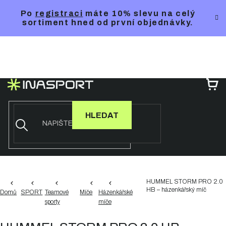
Přejít
Po
registraci
máte 10% slevu na celý
na
sortiment hned od první objednávky.
obsah
NÁ
KO
HLEDAT
HUMMEL STORM PRO 2.0
HB – házenkářský míč
Domů
SPORT
Teamové
Míče
Házenkářské
sporty
míče