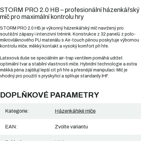
STORM PRO 2.0 HB – profesionální házenkářský
míč pro maximální kontrolu hry
STORM PRO 2.0 HB je výkonný házenkářský míč navržený pro
soutěžní zápasy i intenzivní trénink. Konstrukce z 32 panelů z polo-
mikrovláknového PU materiálu s Air-touch pěnou poskytuje výbornou
kontrolu míče, měkký kontakt a vysoký komfort při hře.
Latexová duše se speciálním air-trap ventilem pomáhá udržet
optimální tvar a stabilní vlastnosti míče. Hybridní technologie a extra
měkká pěna zajišťují lepší cit při hře a přesnější manipulaci. Míč je
vhodný pro použití s pryskyřicí a splňuje standardy IHF.
DOPLŇKOVÉ PARAMETRY
Kategorie
:
Házenkářské míče
EAN
:
Zvolte variantu