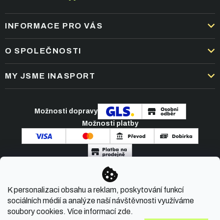
INFORMACE PRO VÁS
DOPRAVA A PLATBA
O SPOLEČNOSTI
OBCHODNÍ PODMÍNKY
KARIÉRA
MY JSME INASPORT
REKLAMACE A VRÁCENÍ ZBOŽÍ
NEJČASTĚJŠÍ OTÁZKY
ZPRACOVÁNÍ OSOBNÍCH ÚDAJŮ
O NÁS
PODMÍNKY AKCÍ
Možnosti dopravy
ČLÁNKY A NOVINKY
Možnosti platby
KONTAKT
Copyright 2026
INASPORT.CZ
. Všechna práva
K personalizaci obsahu a reklam, poskytování funkcí
vyhrazena.
sociálních médií a analýze naší návštěvnosti využíváme
soubory cookies. Více informací
zde
.