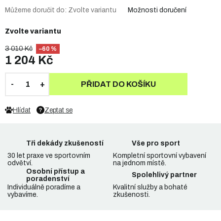
Můžeme doručit do:
Zvolte variantu
Možnosti doručení
Zvolte variantu
3 010 Kč
–60 %
1 204 Kč
PŘIDAT DO KOŠÍKU
Hlídat
Zeptat se
Tři dekády zkušeností
Vše pro sport
30 let praxe ve sportovním
Kompletní sportovní vybavení
odvětví.
na jednom místě.
Osobní přístup a
Spolehlivý partner
poradenství
Individuálně poradíme a
Kvalitní služby a bohaté
vybavíme.
zkušenosti.