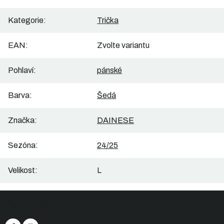
Kategorie
:
Trička
EAN
:
Zvolte variantu
Pohlaví
:
pánské
Barva
:
Šedá
Značka
:
DAINESE
Sezóna
:
24/25
Velikost
:
L
Z
Sledujte nás
á
p