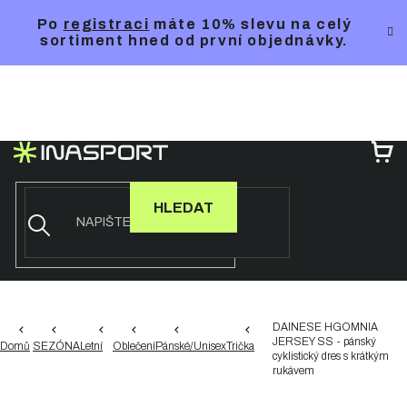
Přejít
Po
registraci
máte 10% slevu na celý
na
sortiment hned od první objednávky.
obsah
NÁ
KO
HLEDAT
DAINESE HGOMNIA
JERSEY SS - pánský
Domů
SEZÓNA
Letní
Oblečení
Pánské/Unisex
Trička
cyklistický dres s krátkým
rukávem