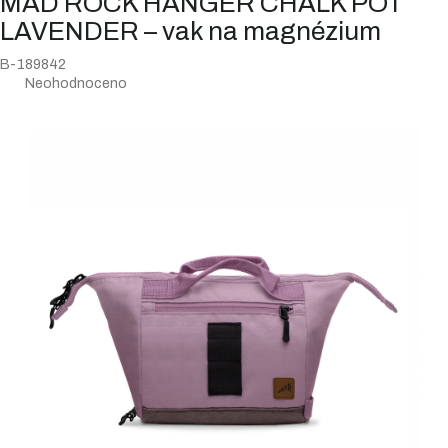
MAD ROCK HANGER CHALK POT
LAVENDER – vak na magnézium
B-189842
Průměrné
Neohodnoceno
hodnocení
produktu
je
0,0
z
5
hvězdiček.