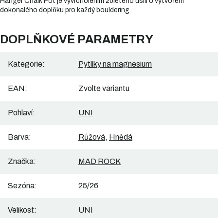
Hanger Chalk Pot je vyvrcholením 20letého úsilí o vytvoření
dokonalého doplňku pro každý bouldering.
DOPLŇKOVÉ PARAMETRY
Kategorie
:
Pytlíky na magnesium
EAN
:
Zvolte variantu
Pohlaví
:
UNI
Barva
:
Růžová
,
Hnědá
Značka
:
MAD ROCK
Sezóna
:
25/26
Velikost
:
UNI