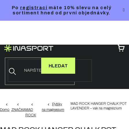
Přejít
Po
registraci
máte 10% slevu na celý
na
sortiment hned od první objednávky.
obsah
NÁ
KO
HLEDAT
MAD ROCK HANGER CHALK POT
Pytlíky
LAVENDER – vak na magnézium
Domů
ZNAČKA
MAD
na magnesium
ROCK