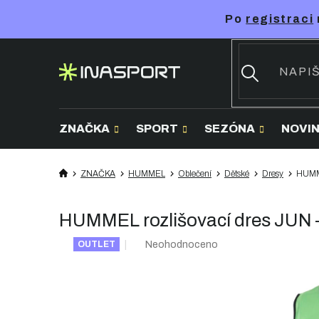
Přejít
Po
registraci
na
obsah
ZNAČKA
SPORT
SEZÓNA
NOVI
ZNAČKA
HUMMEL
Oblečení
Dětské
Dresy
HUMME
HUMMEL rozlišovací dres JUN – 
Průměrné
Neohodnoceno
OUTLET
hodnocení
produktu
je
0,0
z