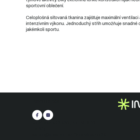
sportovní oblečení.
Celoplošná síťovaná tkanina zajišťuje maximální ventilaci 
intenzivním výkonu. Jednoduchý střih umožňuje snadné obl
jakémkoli sportu.
Z
Sledujte nás
á
p
a
t
+420 545 422 430
(Po-Pá: 9:00 -
í
15:30)
eshop@inasport.cz
Odpovíme do 24 h