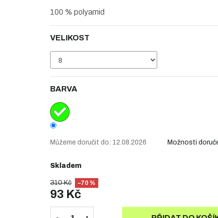
100 % polyamid
VELIKOST
BARVA
Můžeme doručit do:
12.08.2026
Možnosti doruč
Skladem
310 Kč
–70 %
93 Kč
PŘIDAT DO KOŠÍ