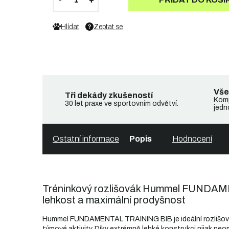
Hlídat
Zeptat se
Vše
Tři dekády zkušeností
Komp
30 let praxe ve sportovním odvětví.
jedn
Ostatní informace
Popis
Hodnocení
Tréninkový rozlišovák Hummel FUNDA
lehkost a maximální prodyšnost
Hummel FUNDAMENTAL TRAINING BIB je ideální rozlišovák 
týmové aktivity. Díky extrémně lehké konstrukci nijak ne