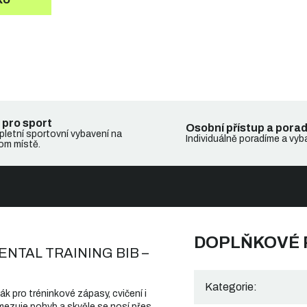
 pro sport
Osobní přístup a pora
letní sportovní vybavení na
Individuálně poradíme a vyb
om místě.
DOPLŇKOVÉ
MENTAL TRAINING BIB –
Kategorie
:
pro tréninkové zápasy, cvičení i
omezuje pohyb a skvěle se nosí přes