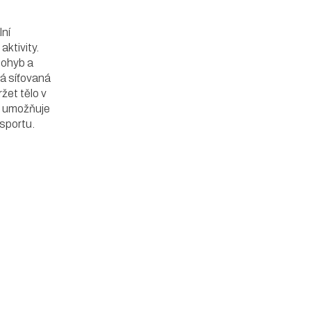
ní
aktivity.
pohyb a
á síťovaná
žet tělo v
ih umožňuje
 sportu.