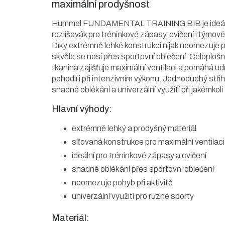
maximální prodyšnost
Hummel FUNDAMENTAL TRAINING BIB je ideál
rozlišovák pro tréninkové zápasy, cvičení i týmové 
Díky extrémně lehké konstrukci nijak neomezuje 
skvěle se nosí přes sportovní oblečení.
Celoplošn
tkanina zajišťuje maximální ventilaci a pomáhá udr
pohodlí i při intenzivním výkonu. Jednoduchý stř
snadné oblékání a univerzální využití při jakémkoli
Hlavní výhody:
extrémně lehký a prodyšný materiál
síťovaná konstrukce pro maximální ventilaci
ideální pro tréninkové zápasy a cvičení
snadné oblékání přes sportovní oblečení
neomezuje pohyb při aktivitě
univerzální využití pro různé sporty
Materiál: