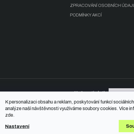
ZPRACOVÁNÍ OSOBNÍCH ÚDAJ
PODMÍNKY AKCÍ
Možnosti platby
K personalizaci obsahu a reklam, poskytování funkcí sociálních
analýze naší návštěvnosti využíváme soubory cookies. Více in
zde
.
hrazena.
So
Nastavení
Vytvořil Shop