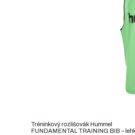
5
hvězdiček.
Tréninkový rozlišovák Hummel
FUNDAMENTAL TRAINING BIB – lehk