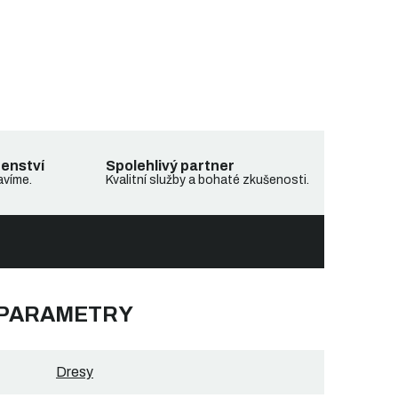
denství
Spolehlivý partner
avíme.
Kvalitní služby a bohaté zkušenosti.
 PARAMETRY
Dresy