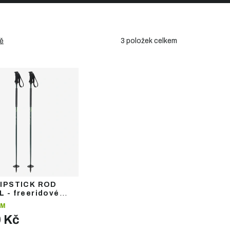
3
položek celkem
ě
RIPSTICK ROD
 - freeridové
ké hole
EM
0 Kč