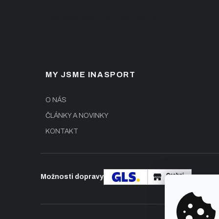
í
15:30)
eshop@inasport.cz
Odpovíme do 24 h
MY JSME INASPORT
O NÁS
ČLÁNKY A NOVINKY
KONTAKT
Možnosti dopravy