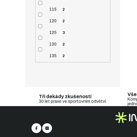
115
2
120
2
125
3
130
2
135
2
Vše
Tři dekády zkušeností
Komp
30 let praxe ve sportovním odvětví.
jedn
Z
Sledujte nás
á
p
a
t
+420 545 422 430
(Po-Pá: 9:00 -