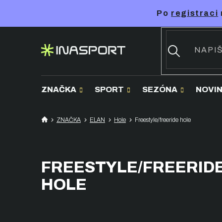
Přejít
Po
registraci
na
obsah
ZNAČKA
SPORT
SEZÓNA
NOVI
ZNAČKA
ELAN
Hole
Freestyle/freeride hole
FREESTYLE/FREERID
HOLE