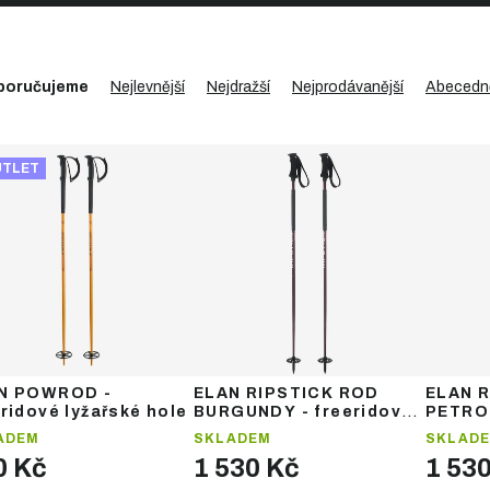
poručujeme
Nejlevnější
Nejdražší
Nejprodávanější
Abecedn
UTLET
N POWROD -
ELAN RIPSTICK ROD
ELAN 
ridové lyžařské hole
BURGUNDY - freeridové
PETROL
lyžařské hole
lyžařs
ADEM
SKLADEM
SKLAD
0 Kč
1 530 Kč
1 53