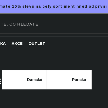
máte 10% slevu na celý sortiment hned od první
NKA
AKCE
OUTLET
E
Dámské
Pánské