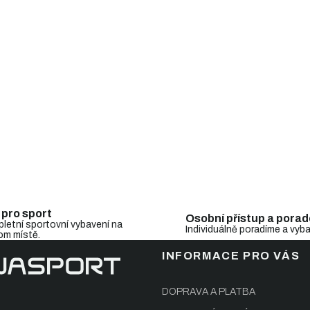
p
i
s
u
 pro sport
Osobní přístup a porad
letní sportovní vybavení na
Individuálně poradíme a vyb
om místě.
INFORMACE PRO VÁS
DOPRAVA A PLATBA