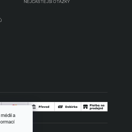
NEJČASTĚJŠÍ OTÁZKY
Ů
 médií a
formací