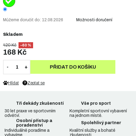
Můžeme doručit do:
12.08.2026
Možnosti doručení
Skladem
420 Kč
–60 %
168 Kč
PŘIDAT DO KOŠÍKU
Hlídat
Zeptat se
Tři dekády zkušeností
Vše pro sport
30 let praxe ve sportovním
Kompletní sportovní vybavení
odvětví.
na jednom místě.
Osobní přístup a
Spolehlivý partner
poradenství
Individuálně poradíme a
Kvalitní služby a bohaté
vybavíme.
zkušenosti.