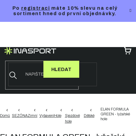
Přejít
Po
registraci
máte 10% slevu na celý
na
sortiment hned od první objednávky.
obsah
NÁ
KO
HLEDAT
ELAN FORMULA
GREEN - lyžařské
Domů
SEZÓNA
Zimní
Vybavení
Hole
Sjezdové
Dětské
hole
hole