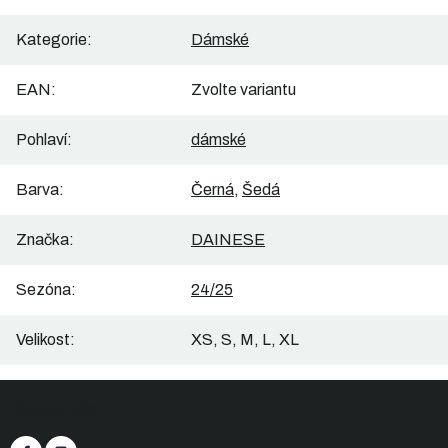
Kategorie
:
Dámské
EAN
:
Zvolte variantu
Pohlaví
:
dámské
Barva
:
Černá
,
Šedá
Značka
:
DAINESE
Sezóna
:
24/25
Velikost
:
XS, S, M, L, XL
Z
Sledujte nás
á
p