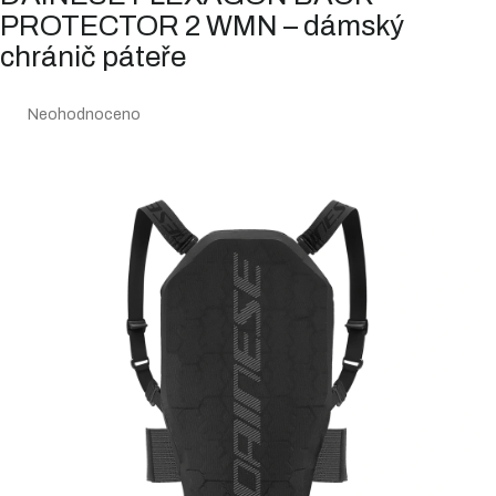
PROTECTOR 2 WMN – dámský
chránič páteře
Průměrné
Neohodnoceno
hodnocení
produktu
je
0,0
z
5
hvězdiček.