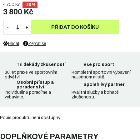
4 750 Kč
–20 %
3 800 Kč
PŘIDAT DO KOŠÍKU
Hlídat
Zeptat se
Tři dekády zkušeností
Vše pro sport
30 let praxe ve sportovním
Kompletní sportovní vybavení
odvětví.
na jednom místě.
Osobní přístup a
Spolehlivý partner
poradenství
Individuálně poradíme a
Kvalitní služby a bohaté
vybavíme.
zkušenosti.
Popis produktu není dostupný
DOPLŇKOVÉ PARAMETRY