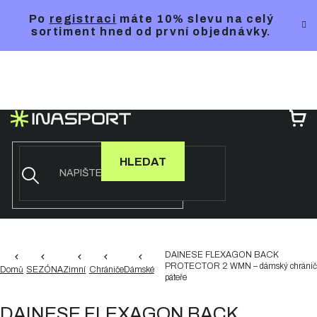
Přejít
Po
registraci
máte 10% slevu na celý
na
sortiment hned od první objednávky.
obsah
NÁ
KO
HLEDAT
DAINESE FLEXAGON BACK
PROTECTOR 2 WMN – dámský chránič
Domů
SEZÓNA
Zimní
Chrániče
Dámské
páteře
DAINESE FLEXAGON BACK