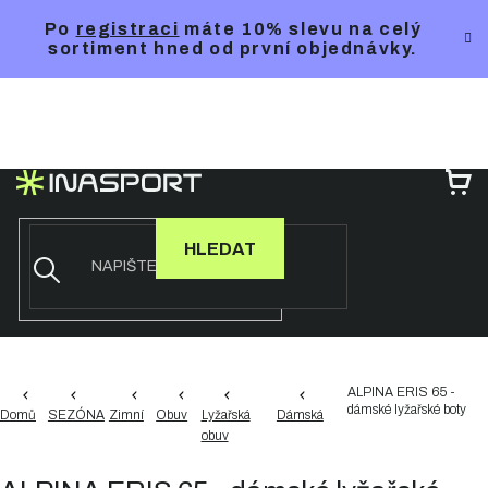
Přejít
Po
registraci
máte 10% slevu na celý
na
sortiment hned od první objednávky.
obsah
NÁ
KO
HLEDAT
ALPINA ERIS 65 -
dámské lyžařské boty
Domů
SEZÓNA
Zimní
Obuv
Lyžařská
Dámská
obuv