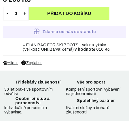
PŘIDAT DO KOŠÍKU
Zdarma od nás dostanete
+ ELAN BAG FOR SKI BOOTS - vak na lyžáky
(Velikost: UNI, Barva: černá)
v hodnotě 610 Kč
Hlídat
Zeptat se
Tři dekády zkušeností
Vše pro sport
30 let praxe ve sportovním
Kompletní sportovní vybavení
odvětví.
na jednom místě.
Osobní přístup a
Spolehlivý partner
poradenství
Individuálně poradíme a
Kvalitní služby a bohaté
vybavíme.
zkušenosti.