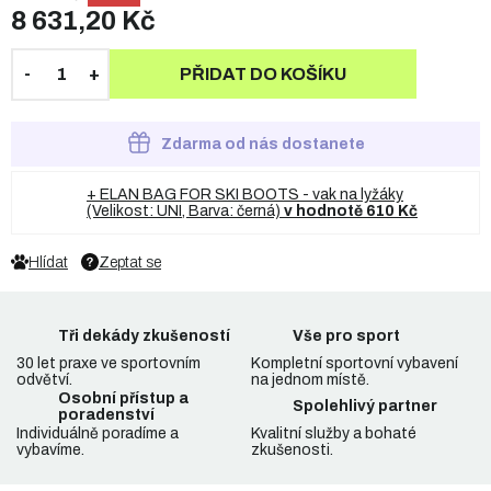
8 631,20 Kč
PŘIDAT DO KOŠÍKU
Zdarma od nás dostanete
+ ELAN BAG FOR SKI BOOTS - vak na lyžáky
(Velikost: UNI, Barva: černá)
v hodnotě 610 Kč
Hlídat
Zeptat se
Tři dekády zkušeností
Vše pro sport
30 let praxe ve sportovním
Kompletní sportovní vybavení
odvětví.
na jednom místě.
Osobní přístup a
Spolehlivý partner
poradenství
Individuálně poradíme a
Kvalitní služby a bohaté
vybavíme.
zkušenosti.