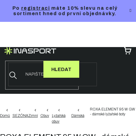
Přejít
Po
registraci
máte 10% slevu na celý
na
sortiment hned od první objednávky.
obsah
NÁ
KO
HLEDAT
ROXA ELEMENT 95 W GW
- dámské lyžařské boty
Domů
SEZÓNA
Zimní
Obuv
Lyžařská
Dámská
obuv