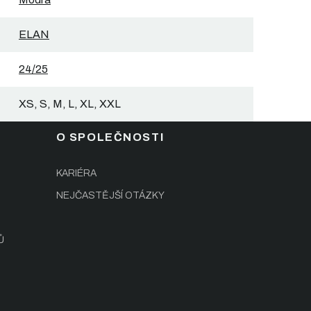
ELAN
24/25
XS, S, M, L, XL, XXL
O SPOLEČNOSTI
KARIÉRA
NEJČASTĚJŠÍ OTÁZKY
Ů