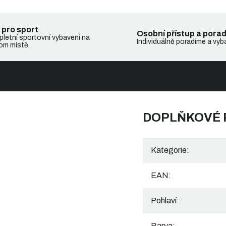
 pro sport
Osobní přístup a pora
letní sportovní vybavení na
Individuálně poradíme a vyb
om místě.
DOPLŇKOVÉ
Kategorie
:
EAN
:
Pohlaví
:
Barva
: