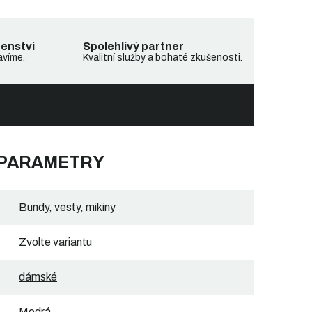
denství
Spolehlivý partner
avíme.
Kvalitní služby a bohaté zkušenosti.
 PARAMETRY
Bundy, vesty, mikiny
Zvolte variantu
dámské
Modrá