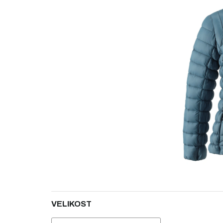
5
hvězdiček.
VELIKOST