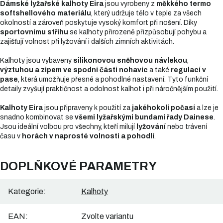
Dámské lyžařské kalhoty Eira
jsou vyrobeny z
měkkého termo
softshellového materiálu
, který udržuje tělo v teple za všech
okolností a zároveň poskytuje vysoký komfort při nošení. Díky
sportovnímu střihu
se kalhoty přirozeně přizpůsobují pohybu a
zajišťují volnost při lyžování i dalších zimních aktivitách.
Kalhoty jsou vybaveny
silikonovou sněhovou návlekou
,
výztuhou a zipem ve spodní části nohavic
a také
regulací v
pase
, která umožňuje přesné a pohodlné nastavení. Tyto funkční
detaily zvyšují praktičnost a odolnost kalhot i při náročnějším použití.
Kalhoty Eira
jsou připraveny k použití za
jakéhokoli počasí
a lze je
snadno kombinovat se
všemi lyžařskými bundami řady Dainese
.
Jsou ideální volbou pro všechny, kteří milují
lyžování
nebo trávení
času v
horách v naprosté volnosti a pohodlí
.
DOPLŇKOVÉ PARAMETRY
Kategorie
:
Kalhoty
EAN
:
Zvolte variantu