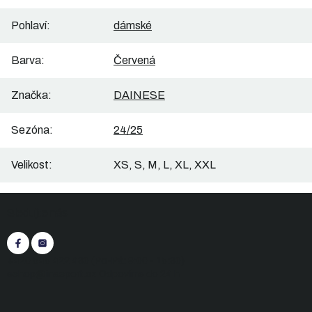
Pohlaví
:
dámské
Barva
:
Červená
Značka
:
DAINESE
Sezóna
:
24/25
Velikost
:
XS, S, M, L, XL, XXL
Z
Sledujte nás
á
p
a
t
+420 545 422 430
(Po-Pá: 9:00 - 15:30)
í
eshop@inasport.cz
Odpovíme do 24 h