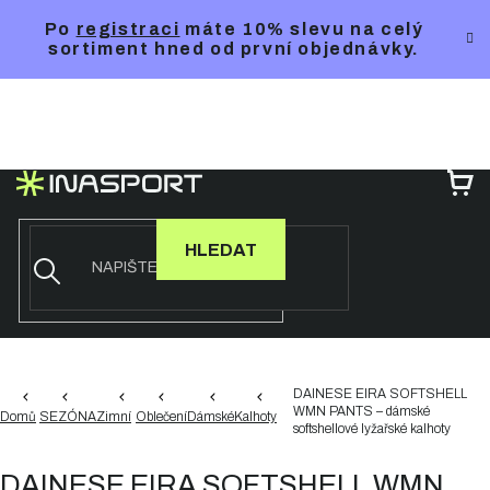
Přejít
Po
registraci
máte 10% slevu na celý
na
sortiment hned od první objednávky.
obsah
NÁ
KO
HLEDAT
DAINESE EIRA SOFTSHELL
WMN PANTS – dámské
Domů
SEZÓNA
Zimní
Oblečení
Dámské
Kalhoty
softshellové lyžařské kalhoty
DAINESE EIRA SOFTSHELL WMN