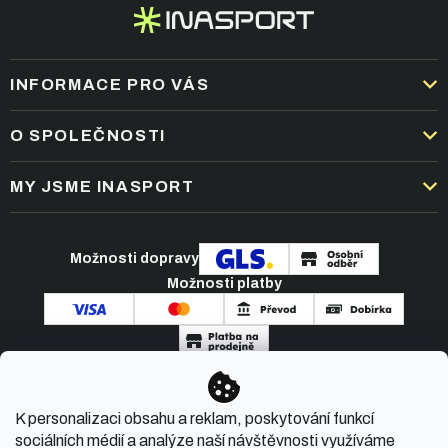
INFORMACE PRO VÁS
DOPRAVA A PLATBA
O SPOLEČNOSTI
OBCHODNÍ PODMÍNKY
KARIÉRA
MY JSME INASPORT
REKLAMACE A VRÁCENÍ ZBOŽÍ
NEJČASTĚJŠÍ OTÁZKY
ZPRACOVÁNÍ OSOBNÍCH ÚDAJŮ
O NÁS
PODMÍNKY AKCÍ
Možnosti dopravy
ČLÁNKY A NOVINKY
Možnosti platby
KONTAKT
Copyright 2026
INASPORT.CZ
. Všechna práva
K personalizaci obsahu a reklam, poskytování funkcí
vyhrazena.
sociálních médií a analýze naší návštěvnosti využíváme