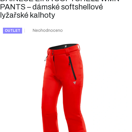
PANTS – dámské softshellové
lyžařské kalhoty
Průměrné
Neohodnoceno
OUTLET
hodnocení
produktu
je
0,0
z
5
hvězdiček.