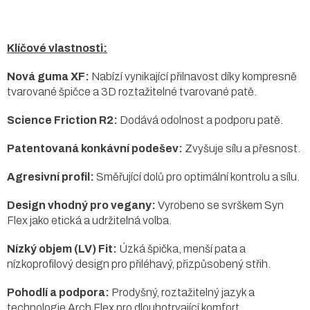
Klíčové vlastnosti:
Nová guma XF:
Nabízí vynikající přilnavost díky kompresně
tvarované špičce a 3D roztažitelné tvarované patě.
Science Friction R2:
Dodává odolnost a podporu patě.
Patentovaná konkávní podešev:
Zvyšuje sílu a přesnost.
Agresivní profil:
Směřující dolů pro optimální kontrolu a sílu.
Design vhodný pro vegany:
Vyrobeno se svrškem Syn
Flex jako etická a udržitelná volba.
Nízký objem (LV) Fit:
Úzká špička, menší pata a
nízkoprofilový design pro přiléhavý, přizpůsobený střih.
Pohodlí a podpora:
Prodyšný, roztažitelný jazyk a
technologie Arch Flex pro dlouhotrvající komfort.