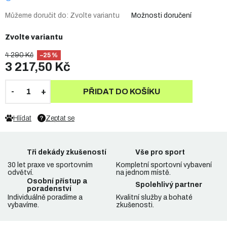
Můžeme doručit do:
Zvolte variantu
Možnosti doručení
Zvolte variantu
4 290 Kč
–25 %
3 217,50 Kč
PŘIDAT DO KOŠÍKU
Hlídat
Zeptat se
Tři dekády zkušeností
Vše pro sport
30 let praxe ve sportovním
Kompletní sportovní vybavení
odvětví.
na jednom místě.
Osobní přístup a
Spolehlivý partner
poradenství
Individuálně poradíme a
Kvalitní služby a bohaté
vybavíme.
zkušenosti.