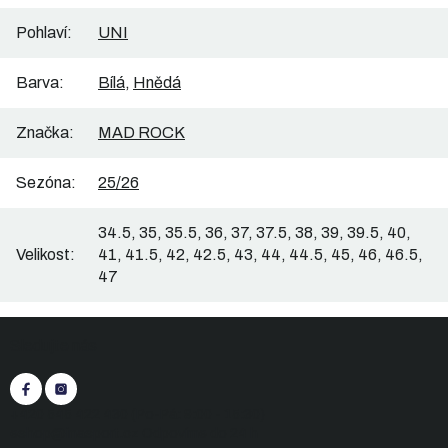
Pohlaví
:
UNI
Barva
:
Bílá
,
Hnědá
Značka
:
MAD ROCK
Sezóna
:
25/26
34.5, 35, 35.5, 36, 37, 37.5, 38, 39, 39.5, 40,
Velikost
:
41, 41.5, 42, 42.5, 43, 44, 44.5, 45, 46, 46.5,
47
Z
Sledujte nás
á
p
a
t
+420 545 422 430
(Po-Pá: 9:00 - 15:30)
í
eshop@inasport.cz
Odpovíme do 24 h