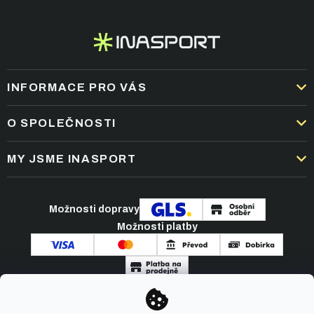
INFORMACE PRO VÁS
DOPRAVA A PLATBA
O SPOLEČNOSTI
OBCHODNÍ PODMÍNKY
KARIÉRA
MY JSME INASPORT
REKLAMACE A VRÁCENÍ ZBOŽÍ
NEJČASTĚJŠÍ OTÁZKY
ZPRACOVÁNÍ OSOBNÍCH ÚDAJŮ
O NÁS
PODMÍNKY AKCÍ
Možnosti dopravy
ČLÁNKY A NOVINKY
Možnosti platby
KONTAKT