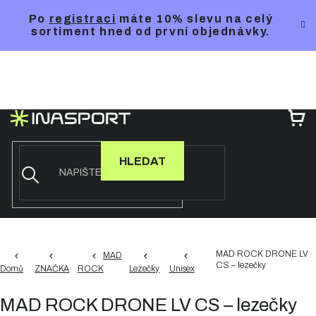
Přejít
Po
registraci
máte 10% slevu na celý
na
sortiment hned od první objednávky.
obsah
NÁ
KO
HLEDAT
MAD ROCK DRONE LV
MAD
CS – lezečky
Domů
ZNAČKA
ROCK
Lezečky
Unisex
MAD ROCK DRONE LV CS – lezečky