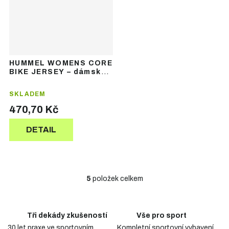
HUMMEL WOMENS CORE
BIKE JERSEY – dámský
cyklistický dres
SKLADEM
470,70 Kč
DETAIL
5
položek celkem
O
v
l
á
Tři dekády zkušeností
Vše pro sport
d
30 let praxe ve sportovním
Kompletní sportovní vybavení