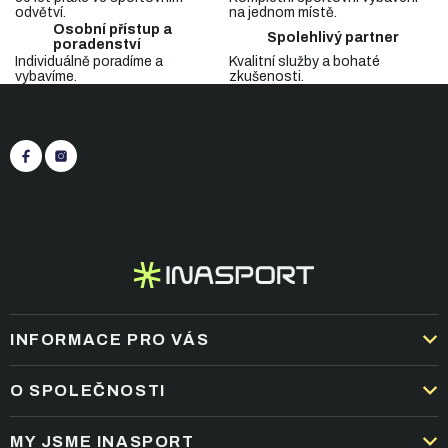
a
odvětví.
na jednom místě.
c
Osobní přístup a
Spolehlivý partner
í
poradenství
p
Individuálně poradíme a
Kvalitní služby a bohaté
vybavíme.
zkušenosti.
r
Z
v
Sledujte nás
á
k
p
y
v
a
ý
t
+420 545 422 430
(Po-Pá: 9:00 - 15:30)
p
í
eshop@inasport.cz
Odpovíme do 24 h
i
s
u
INFORMACE PRO VÁS
DOPRAVA A PLATBA
O SPOLEČNOSTI
OBCHODNÍ PODMÍNKY
KARIÉRA
MY JSME INASPORT
REKLAMACE A VRÁCENÍ ZBOŽÍ