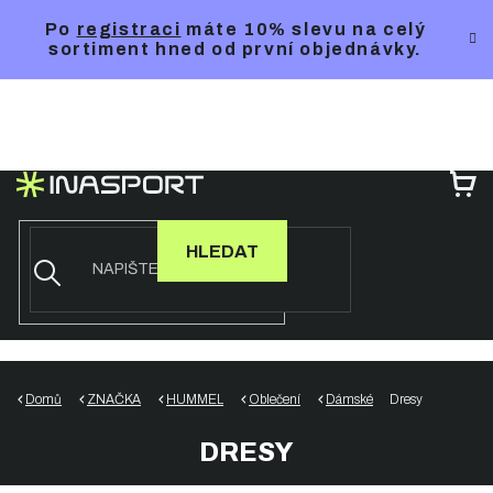
Přejít
Po
registraci
máte 10% slevu na celý
na
sortiment hned od první objednávky.
obsah
NÁ
KO
HLEDAT
Domů
ZNAČKA
HUMMEL
Oblečení
Dámské
Dresy
DRESY