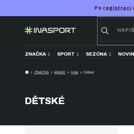
Přejít
Po
registraci
na
obsah
ZNAČKA
SPORT
SEZÓNA
NOVI
ZNAČKA
4KAAD
Hole
Dětské
DĚTSKÉ
P