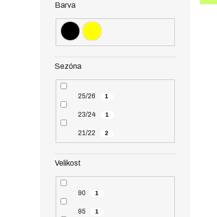
Barva
Sezóna
25/26
1
23/24
1
21/22
2
Velikost
90
1
95
1