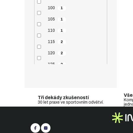
100
1
105
1
110
1
115
2
120
2
125
2
130
2
135
1
Vše
Tři dekády zkušeností
140
1
Komp
30 let praxe ve sportovním odvětví.
jedn
Z
Sledujte nás
á
p
a