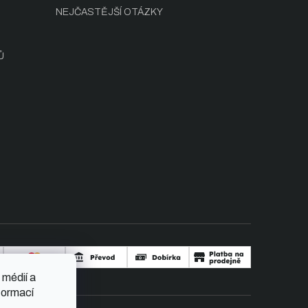
NEJČASTĚJŠÍ OTÁZKY
Ů
 médií a
formací