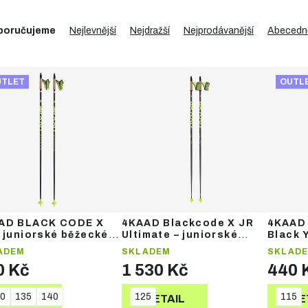
poručujeme
Nejlevnější
Nejdražší
Nejprodávanější
Abecedn
UTLET
OUTL
AD BLACK CODE X
4KAAD Blackcode X JR
4KAAD
– juniorské běžecké
Ultimate – juniorské
Black 
e
běžecké hole
Strap 
ADEM
SKLADEM
SKLAD
běžeck
0 Kč
1 530 Kč
440 
0
135
140
125
115
DETAIL
DETAIL
DE