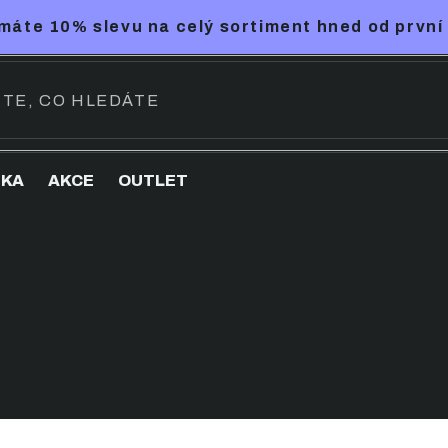
máte 10% slevu na celý sortiment hned od první
NKA
AKCE
OUTLET