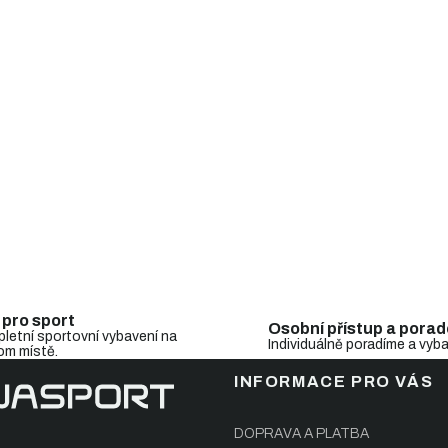
i
s
u
 pro sport
Osobní přístup a porad
letní sportovní vybavení na
Individuálně poradíme a vyb
om místě.
INFORMACE PRO VÁS
DOPRAVA A PLATBA