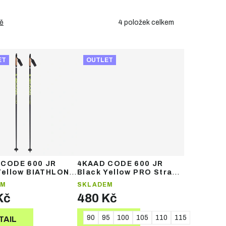
4
položek celkem
ě
ET
OUTLET
 CODE 600 JR
4KAAD CODE 600 JR
Yellow BIATHLON
Black Yellow PRO Strap –
– juniorské
juniorské běžecké hole
EM
SKLADEM
é hole
Kč
480 Kč
90
95
100
105
110
115
120
130
TAIL
DETAIL