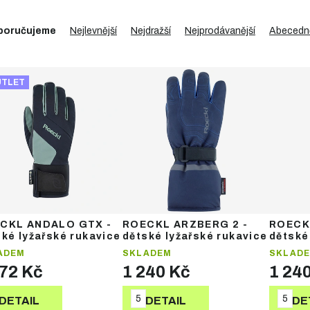
poručujeme
Nejlevnější
Nejdražší
Nejprodávanější
Abecedn
UTLET
CKL ANDALO GTX -
ROECKL ARZBERG 2 -
ROECK
ké lyžařské rukavice
dětské lyžařské rukavice
dětské
ADEM
SKLADEM
SKLAD
272 Kč
1 240 Kč
1 24
5
5
DETAIL
DETAIL
DE