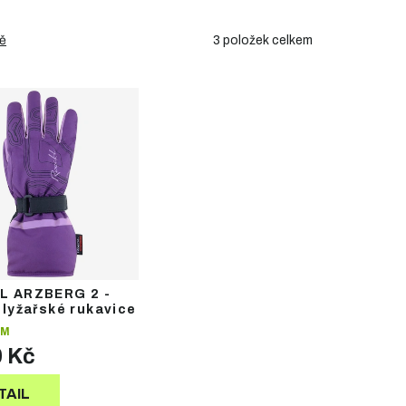
3
položek celkem
ě
L ARZBERG 2 -
 lyžařské rukavice
EM
0 Kč
TAIL