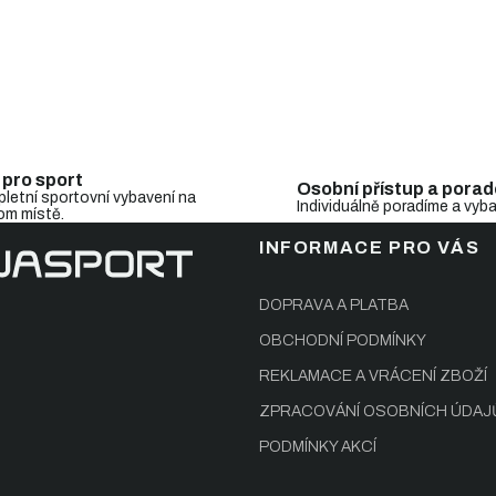
i
s
u
 pro sport
Osobní přístup a porad
letní sportovní vybavení na
Individuálně poradíme a vyb
om místě.
INFORMACE PRO VÁS
DOPRAVA A PLATBA
OBCHODNÍ PODMÍNKY
REKLAMACE A VRÁCENÍ ZBOŽÍ
ZPRACOVÁNÍ OSOBNÍCH ÚDAJ
PODMÍNKY AKCÍ