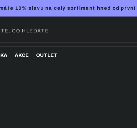
máte 10% slevu na celý sortiment hned od první
NKA
AKCE
OUTLET