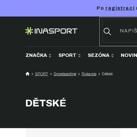
Přejít
Po
registraci
na
obsah
ZNAČKA
SPORT
SEZÓNA
NOVI
SPORT
Snowboarding
Rukavice
Dětské
DĚTSKÉ
P