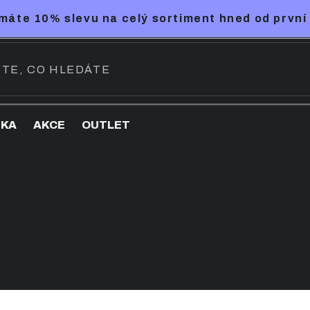
máte 10% slevu na celý sortiment hned od první
NKA
AKCE
OUTLET