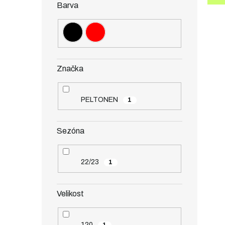
Barva
Značka
PELTONEN
1
Sezóna
22/23
1
Velikost
120
1