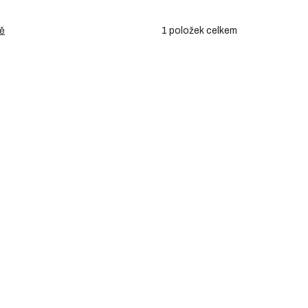
1
položek celkem
ě