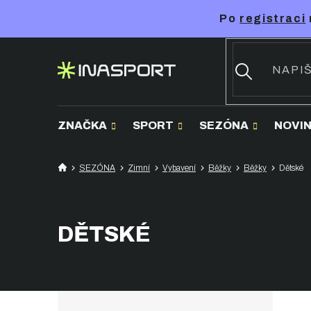
Přejít
Po
registraci
na
obsah
ZNAČKA
SPORT
SEZÓNA
NOVI
SEZÓNA
Zimní
Vybavení
Běžky
Běžky
Dětské
DĚTSKÉ
P