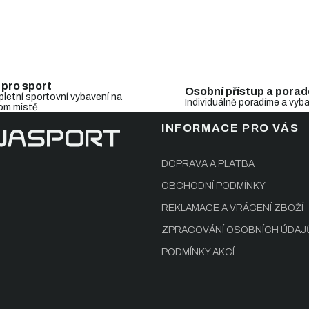
i
s
u
 pro sport
Osobní přístup a porad
letní sportovní vybavení na
Individuálně poradíme a vyb
om místě.
INFORMACE PRO VÁS
DOPRAVA A PLATBA
OBCHODNÍ PODMÍNKY
REKLAMACE A VRÁCENÍ ZBOŽÍ
ZPRACOVÁNÍ OSOBNÍCH ÚDAJ
PODMÍNKY AKCÍ