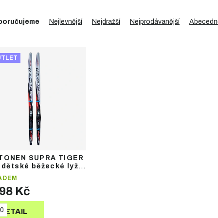
poručujeme
Nejlevnější
Nejdražší
Nejprodávanější
Abecedn
UTLET
TONEN SUPRA TIGER
 dětské běžecké lyže
ázání
ADEM
698 Kč
0
DETAIL