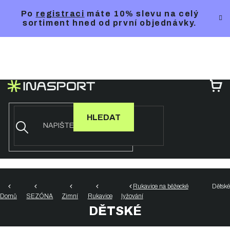
Přejít
Po
registraci
máte 10% slevu na celý
na
sortiment hned od první objednávky.
obsah
NÁ
KO
HLEDAT
Rukavice na běžecké
Dětské
Domů
SEZÓNA
Zimní
Rukavice
lyžování
DĚTSKÉ