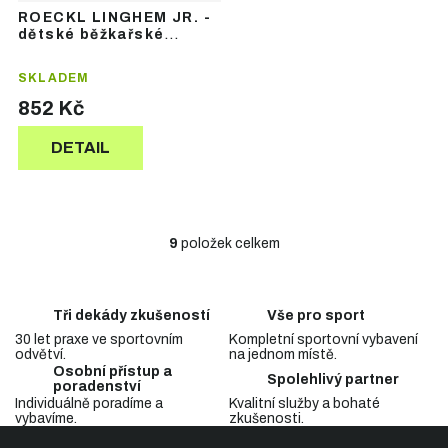
ROECKL LINGHEM JR. -
dětské běžkařské
rukavice
SKLADEM
852 Kč
DETAIL
9
položek celkem
O
v
l
á
Tři dekády zkušeností
Vše pro sport
d
30 let praxe ve sportovním
Kompletní sportovní vybavení
a
odvětví.
na jednom místě.
c
Osobní přístup a
Spolehlivý partner
í
poradenství
p
Individuálně poradíme a
Kvalitní služby a bohaté
vybavíme.
zkušenosti.
r
Z
v