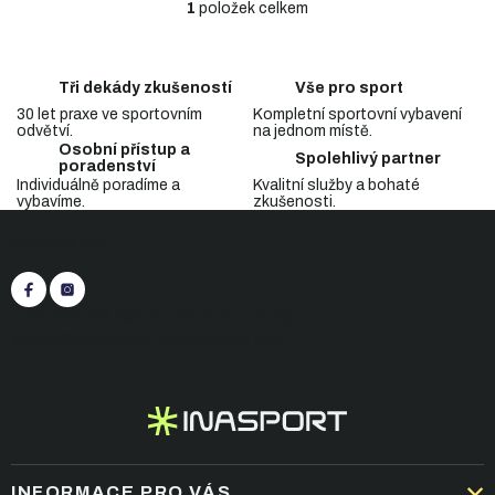
1
položek celkem
O
v
l
á
Tři dekády zkušeností
Vše pro sport
d
30 let praxe ve sportovním
Kompletní sportovní vybavení
a
odvětví.
na jednom místě.
c
Osobní přístup a
Spolehlivý partner
í
poradenství
p
Individuálně poradíme a
Kvalitní služby a bohaté
vybavíme.
zkušenosti.
r
Z
v
Sledujte nás
á
k
p
y
v
a
ý
t
+420 545 422 430
(Po-Pá: 9:00 - 15:30)
p
í
eshop@inasport.cz
Odpovíme do 24 h
i
s
u
INFORMACE PRO VÁS