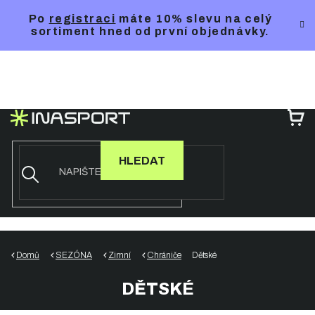
Přejít
Po
registraci
máte 10% slevu na celý
na
sortiment hned od první objednávky.
obsah
NÁ
KO
HLEDAT
Domů
SEZÓNA
Zimní
Chrániče
Dětské
DĚTSKÉ