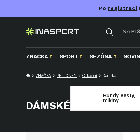
Přejít
Po
registraci
na
obsah
ZNAČKA
SPORT
SEZÓNA
NOVI
ZNAČKA
PELTONEN
Oblečení
Dámské
Bundy, vesty,
mikiny
DÁMSKÉ
P