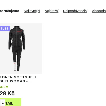
poručujeme
Nejlevnější
Nejdražší
Nejprodávanější
Abecedn
UTLET
TONEN SOFTSHELL
 SUIT WOMAN -
ská softshellová
ADEM
kařská kombinéza
928 Kč
L
DETAIL