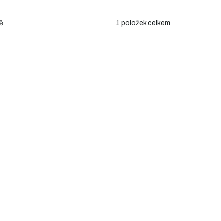
1
položek celkem
ě