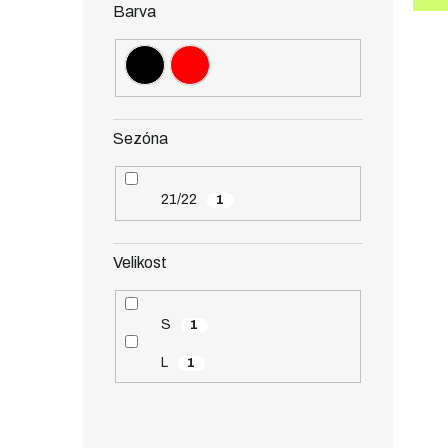
Barva
Sezóna
21/22
1
Velikost
S
1
L
1