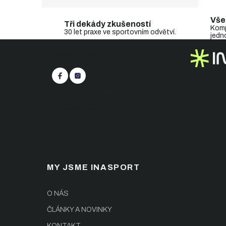
Vše
Tři dekády zkušeností
Komp
30 let praxe ve sportovním odvětví.
jedn
Z
Sledujte nás
á
p
a
t
+420 545 422 430
(Po-Pá: 9:00 -
í
15:30)
eshop@inasport.cz
Odpovíme do 24 h
MY JSME INASPORT
O NÁS
ČLÁNKY A NOVINKY
KONTAKT