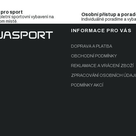
i
s
u
 pro sport
Osobní přístup a porad
letní sportovní vybavení na
Individuálně poradíme a vyb
om místě.
INFORMACE PRO VÁS
DOPRAVA A PLATBA
OBCHODNÍ PODMÍNKY
REKLAMACE A VRÁCENÍ ZBOŽÍ
ZPRACOVÁNÍ OSOBNÍCH ÚDAJ
PODMÍNKY AKCÍ