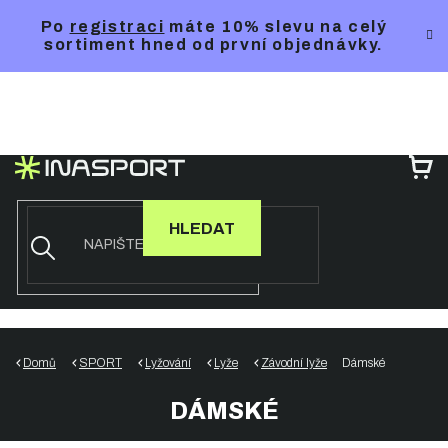
Přejít
Po
registraci
máte 10% slevu na celý
na
sortiment hned od první objednávky.
obsah
NÁ
KO
HLEDAT
Domů
SPORT
Lyžování
Lyže
Závodní lyže
Dámské
DÁMSKÉ