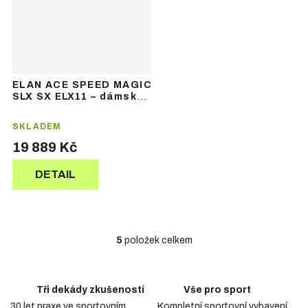
ELAN ACE SPEED MAGIC
SLX SX ELX11 – dámské
závodní lyže
SKLADEM
19 889 Kč
DETAIL
5
položek celkem
O
v
l
á
Tři dekády zkušeností
Vše pro sport
d
30 let praxe ve sportovním
Kompletní sportovní vybavení