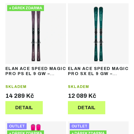
Ř
V
a
+ DÁREK ZDARMA
ý
z
p
e
i
n
s
í
p
p
r
r
o
o
d
d
u
u
ELAN ACE SPEED MAGIC
ELAN ACE SPEED MAGIC
k
k
PRO PS EL 9 GW –
PRO SX EL 9 GW –
t
t
dámské závodní lyže
dámské závodní lyže
ů
ů
SKLADEM
SKLADEM
14 289 Kč
12 089 Kč
DETAIL
DETAIL
OUTLET
OUTLET
+ DÁREK ZDARMA
+ DÁREK ZDARMA