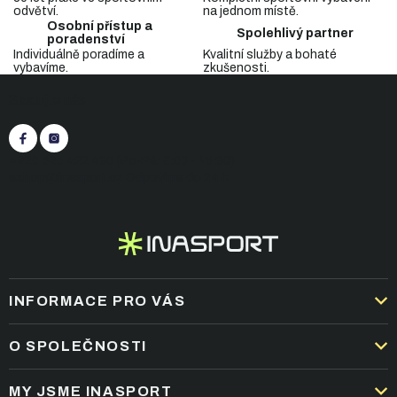
a
odvětví.
na jednom místě.
c
Osobní přístup a
Spolehlivý partner
í
poradenství
p
Individuálně poradíme a
Kvalitní služby a bohaté
vybavíme.
zkušenosti.
r
Z
v
Sledujte nás
á
k
p
y
v
a
ý
t
+420 545 422 430
(Po-Pá: 9:00 - 15:30)
p
í
eshop@inasport.cz
Odpovíme do 24 h
i
s
u
INFORMACE PRO VÁS
DOPRAVA A PLATBA
O SPOLEČNOSTI
OBCHODNÍ PODMÍNKY
KARIÉRA
MY JSME INASPORT
REKLAMACE A VRÁCENÍ ZBOŽÍ