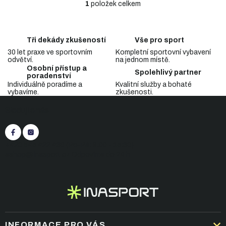
1
položek celkem
O
v
l
á
Tři dekády zkušeností
Vše pro sport
d
30 let praxe ve sportovním
Kompletní sportovní vybavení
a
odvětví.
na jednom místě.
c
Osobní přístup a
Spolehlivý partner
í
poradenství
p
Individuálně poradíme a
Kvalitní služby a bohaté
vybavíme.
zkušenosti.
r
Z
v
Sledujte nás
á
k
p
y
v
a
ý
t
+420 545 422 430
(Po-Pá: 9:00 - 15:30)
p
í
eshop@inasport.cz
Odpovíme do 24 h
i
s
u
INFORMACE PRO VÁS