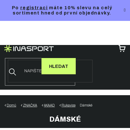
Přejít
Po
registraci
máte 10% slevu na celý
na
sortiment hned od první objednávky.
obsah
NÁ
KO
HLEDAT
Domů
ZNAČKA
4KAAD
Rukavice
Dámské
DÁMSKÉ