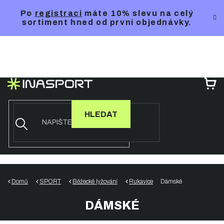
Přejít
Po
registraci
máte 10% slevu na celý
na
sortiment hned od první objednávky.
obsah
NÁ
KO
HLEDAT
Domů
SPORT
Běžecké lyžování
Rukavice
Dámské
DÁMSKÉ