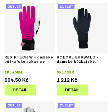
Ř
V
a
OUTLET
OUTLET
ý
z
p
e
i
n
s
í
p
p
r
r
o
o
d
d
u
u
REX RTECH W - dámské
ROECKL EHRWALD -
k
k
běžkařské rukavice
dámské běžkařské
t
t
rukavice
ů
ů
SKLADEM
SKLADEM
604,50 Kč
1 212 Kč
DETAIL
DETAIL
OUTLET
OUTLET