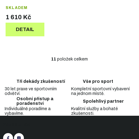
SKLADEM
1 610 Kč
DETAIL
11
položek celkem
O
v
l
á
Tři dekády zkušeností
Vše pro sport
d
30 let praxe ve sportovním
Kompletní sportovní vybavení
a
odvětví.
na jednom místě.
c
Osobní přístup a
Spolehlivý partner
í
poradenství
p
Individuálně poradíme a
Kvalitní služby a bohaté
vybavíme.
zkušenosti.
r
Z
v
Sledujte nás
á
k
p
y
v