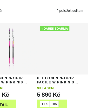
4
položek celkem
ě
+ DÁREK ZDARMA
NEN N-GRIP
PELTONEN N-GRIP
 W PINK NIS
FACILE W PINK NIS
SAL - dámské
UNIVERSAL - dámské
EM
SKLADEM
ipové běžecké
nanogripové běžecké
0 Kč
5 890 Kč
lyže
174
195
TAIL
DETAIL