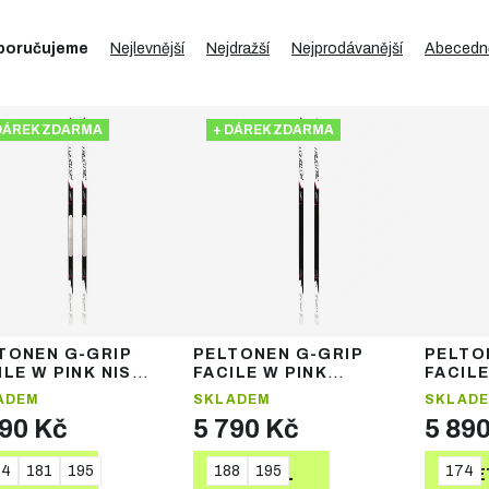
poručujeme
Nejlevnější
Nejdražší
Nejprodávanější
Abecedn
DÁREK ZDARMA
+ DÁREK ZDARMA
TONEN G-GRIP
PELTONEN G-GRIP
PELTO
ILE W PINK NIS
FACILE W PINK
FACILE
VERSAL - dámské
UNIVERSAL - dámské
UNIVER
ADEM
SKLADEM
SKLAD
ogripové běžecké
nanogripové běžecké
nanogr
890 Kč
5 790 Kč
5 89
lyže
lyže
74
181
195
188
195
174
DETAIL
DETAIL
DE