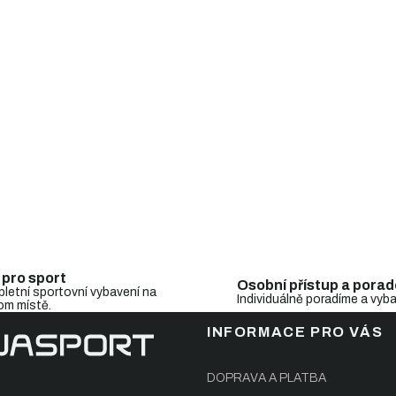
i
s
u
 pro sport
Osobní přístup a porad
letní sportovní vybavení na
Individuálně poradíme a vyb
om místě.
INFORMACE PRO VÁS
DOPRAVA A PLATBA