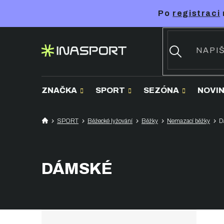
Přejít
Po
registraci
na
obsah
ZNAČKA
SPORT
SEZÓNA
NOVI
SPORT
Běžecké lyžování
Běžky
Nemazací běžky
D
DÁMSKÉ
P