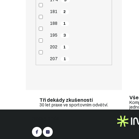
181
2
188
1
195
3
202
1
207
1
Vše
Tři dekády zkušeností
Komp
30 let praxe ve sportovním odvětví.
jedn
Z
Sledujte nás
á
p
a