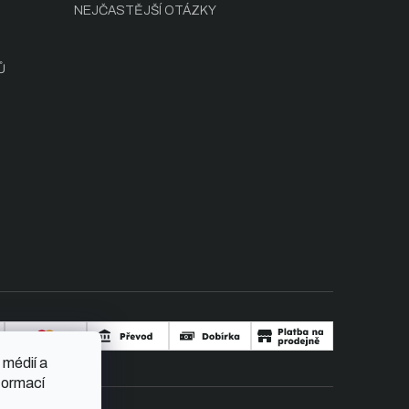
NEJČASTĚJŠÍ OTÁZKY
Ů
 médií a
formací