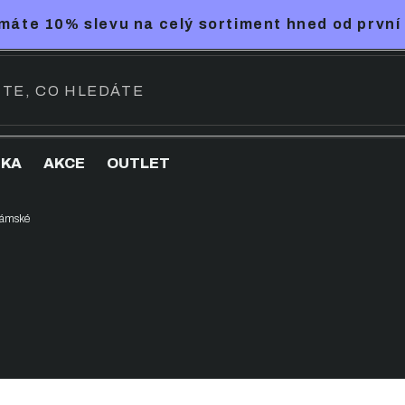
máte 10% slevu na celý sortiment hned od první
NKA
AKCE
OUTLET
ámské