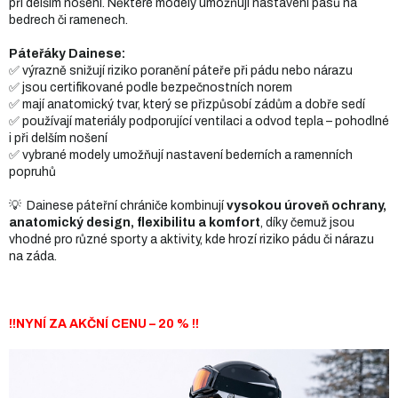
při delším nošení. Některé modely umožňují nastavení pásů na
bedrech či ramenech.
Páteřáky Dainese:
✅ výrazně snižují riziko poranění páteře při pádu nebo nárazu
✅ jsou certifikované podle bezpečnostních norem
✅ mají anatomický tvar, který se přizpůsobí zádům a dobře sedí
✅ používají materiály podporující ventilaci a odvod tepla – pohodlné
i při delším nošení
✅ vybrané modely umožňují nastavení bederních a ramenních
popruhů
💡 Dainese páteřní chrániče kombinují
vysokou úroveň ochrany,
anatomický design, flexibilitu a komfort
, díky čemuž jsou
vhodné pro různé sporty a aktivity, kde hrozí riziko pádu či nárazu
na záda.
!!NYNÍ ZA AKČNÍ CENU – 20 % !!