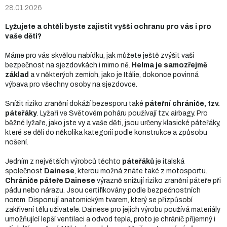
28.01.2026
Lyžujete a cht
ěli byste zajistit vyšší ochranu pro vás i pro
vaše děti?
Máme pro vás skvělou nabídku, jak můžete ještě zvýšit vaši
bezpečnost na sjezdovkách i mimo ně.
Helma
je samozřejmě
základ
a v některých zemích, jako je Itálie, dokonce povinná
výbava pro všechny osoby na sjezdovce.
Snížit riziko zranění dokáží bezesporu také
páteřní chrániče, tzv.
páteřáky
. Lyžaři ve Světovém poháru používají tzv. airbagy. Pro
běžné lyžaře, jako jste vy a vaše děti, jsou určeny klasické
páteřáky
,
které se dělí do několika kategorií podle konstrukce a způsobu
nošení.
Jedním z největších výrobců těchto
páteřáků
je italská
společnost
Dainese
, kterou možná znáte také z motosportu.
Chrániče páteře Dainese
výrazně snižují riziko zranění páteře při
pádu nebo nárazu. Jsou certifikovány podle bezpečnostních
norem. Disponují anatomickým tvarem, který se přizpůsobí
zakřivení tělu uživatele. Dainese pro jejich výrobu používá materiály
umožňující lepší ventilaci a odvod tepla, proto je chránič příjemný i