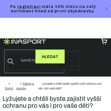
Přejít
Po
registraci
máte 10% slevu na celý
na
sortiment hned od první objednávky.
obsah
NÁ
KO
HLEDAT
Články a
Lyžujete a chtěli byste zajistit vyšší ochranu pro
Domů
novinky
vás i pro vaše děti?
Lyžujete a chtěli byste zajistit vyšší
ochranu pro vás i pro vaše děti?