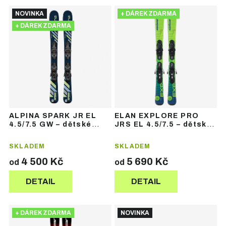
Ř
V
a
NOVINKA
+ DÁREK ZDARMA
ý
z
+ DÁREK ZDARMA
p
e
i
n
s
í
p
p
r
r
o
o
d
d
u
u
ALPINA SPARK JR EL
ELAN EXPLORE PRO
k
k
4.5/7.5 GW – dětské
JRS EL 4.5/7.5 – dětské
t
t
sjezdové lyže
sjezdové lyže
ů
ů
SKLADEM
SKLADEM
4 500 Kč
5 690 Kč
od
od
DETAIL
DETAIL
+ DÁREK ZDARMA
NOVINKA