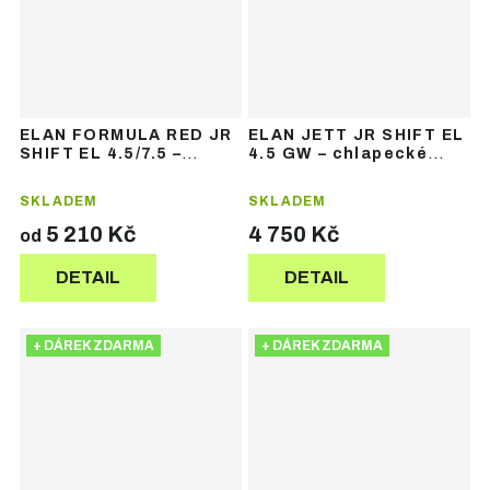
ELAN FORMULA RED JR
ELAN JETT JR SHIFT EL
SHIFT EL 4.5/7.5 –
4.5 GW – chlapecké
dětské sjezdové lyže
sjezdové lyže
SKLADEM
SKLADEM
5 210 Kč
4 750 Kč
od
DETAIL
DETAIL
+ DÁREK ZDARMA
+ DÁREK ZDARMA