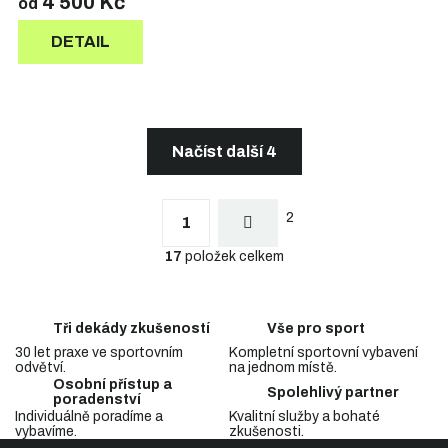
4 500 Kč
od
DETAIL
Načíst další 4
S
t
O
r
2
v
1
á
l
n
17
položek celkem
á
k
d
o
a
v
c
á
Tři dekády zkušeností
Vše pro sport
n
í
í
30 let praxe ve sportovním
Kompletní sportovní vybavení
p
odvětví.
na jednom místě.
r
Osobní přístup a
v
Spolehlivý partner
poradenství
k
Individuálně poradíme a
Kvalitní služby a bohaté
y
vybavíme.
zkušenosti.