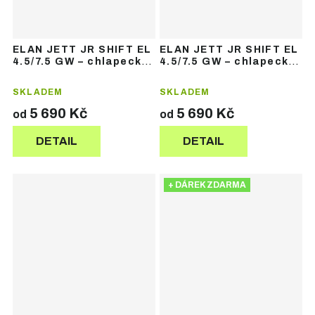
ELAN JETT JR SHIFT EL
ELAN JETT JR SHIFT EL
4.5/7.5 GW – chlapecké
4.5/7.5 GW – chlapecké
sjezdové lyže
sjezdové lyže
SKLADEM
SKLADEM
5 690 Kč
5 690 Kč
od
od
DETAIL
DETAIL
+ DÁREK ZDARMA