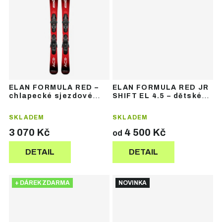
ELAN FORMULA RED –
ELAN FORMULA RED JR
chlapecké sjezdové
SHIFT EL 4.5 – dětské
lyže
sjezdové lyže
SKLADEM
SKLADEM
3 070 Kč
4 500 Kč
od
DETAIL
DETAIL
+ DÁREK ZDARMA
NOVINKA