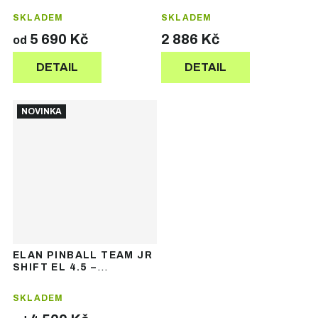
lyže
SKLADEM
SKLADEM
5 690 Kč
2 886 Kč
od
DETAIL
DETAIL
NOVINKA
ELAN PINBALL TEAM JR
SHIFT EL 4.5 –
chlapecké freestyle
lyže
SKLADEM