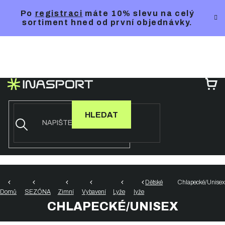
Přejít
Po
registraci
máte 10% slevu na celý
na
sortiment hned od první objednávky.
obsah
NÁ
KO
HLEDAT
Dětské
Chlapecké/Unisex
Domů
SEZÓNA
Zimní
Vybavení
Lyže
lyže
CHLAPECKÉ/UNISEX