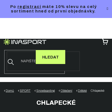
Přejít
Po
registraci
máte 10% slevu na celý
na
sortiment hned od první objednávky.
obsah
NÁ
KO
HLEDAT
Domů
SPORT
Snowboarding
Oblečení
Dětské
Chlapecké
CHLAPECKÉ