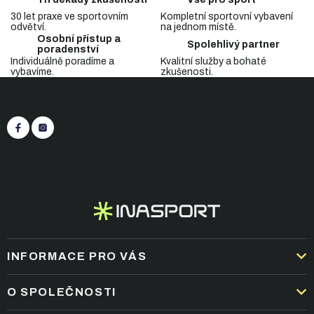
d
30 let praxe ve sportovním
Kompletní sportovní vybavení
a
odvětví.
na jednom místě.
c
Osobní přístup a
Spolehlivý partner
í
poradenství
p
Individuálně poradíme a
Kvalitní služby a bohaté
vybavíme.
zkušenosti.
r
Z
v
Sledujte nás
á
k
p
y
v
a
ý
t
+420 545 422 430
(Po-Pá: 9:00 - 15:30)
p
í
eshop@inasport.cz
Odpovíme do 24 h
i
s
u
INFORMACE PRO VÁS
DOPRAVA A PLATBA
O SPOLEČNOSTI
OBCHODNÍ PODMÍNKY