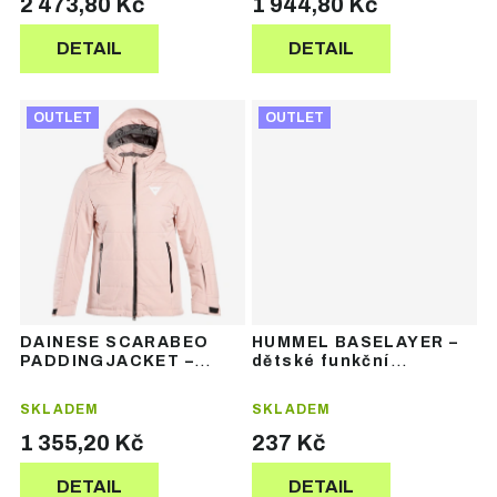
2 473,80 Kč
1 944,80 Kč
DETAIL
DETAIL
OUTLET
OUTLET
DAINESE SCARABEO
HUMMEL BASELAYER –
PADDINGJACKET –
dětské funkční
dětská lyžařská bunda
termotričko bez rukávů
SKLADEM
SKLADEM
1 355,20 Kč
237 Kč
DETAIL
DETAIL