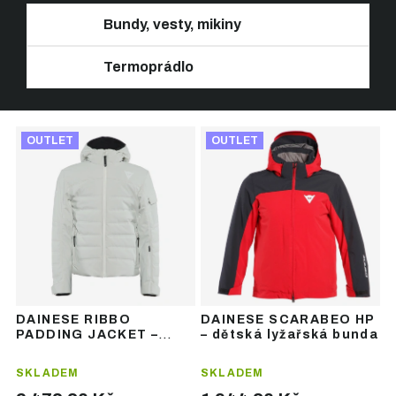
Bundy, vesty, mikiny
Termoprádlo
Ř
V
a
OUTLET
OUTLET
ý
z
p
e
i
n
s
í
p
p
r
r
o
o
d
d
u
u
DAINESE RIBBO
DAINESE SCARABEO HP
k
k
PADDING JACKET –
– dětská lyžařská bunda
t
t
dětská lyžařská bunda
ů
ů
SKLADEM
SKLADEM