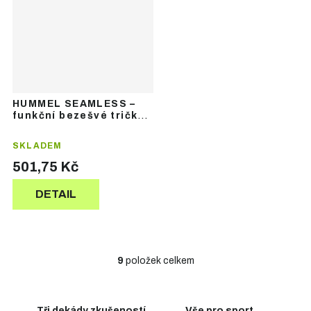
HUMMEL SEAMLESS –
funkční bezešvé tričko
s dlouhým rukávem
SKLADEM
501,75 Kč
DETAIL
9
položek celkem
O
v
l
á
Tři dekády zkušeností
Vše pro sport