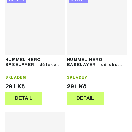
OUTLET
OUTLET
HUMMEL HERO
HUMMEL HERO
BASELAYER – dětské
BASELAYER – dětské
funkční termotričko bez
funkční termotričko bez
rukávů
rukávů
SKLADEM
SKLADEM
291 Kč
291 Kč
DETAIL
DETAIL