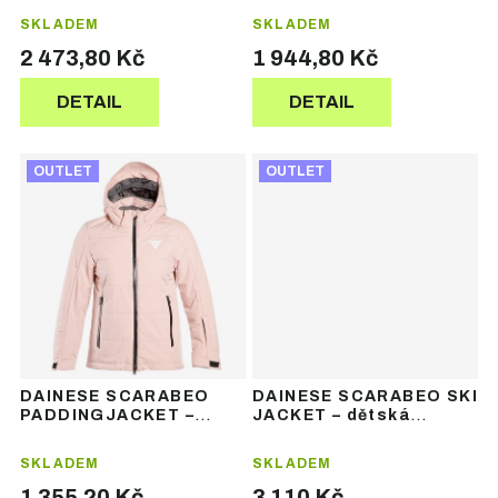
ů
ů
SKLADEM
SKLADEM
2 473,80 Kč
1 944,80 Kč
DETAIL
DETAIL
OUTLET
OUTLET
DAINESE SCARABEO
DAINESE SCARABEO SKI
PADDINGJACKET –
JACKET – dětská
dětská lyžařská bunda
lyžařská bunda
SKLADEM
SKLADEM
1 355,20 Kč
3 110 Kč