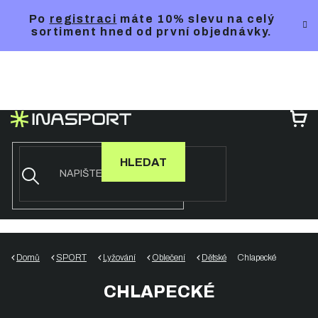
Přejít
Po
registraci
máte 10% slevu na celý
na
sortiment hned od první objednávky.
obsah
NÁ
KO
HLEDAT
Domů
SPORT
Lyžování
Oblečení
Dětské
Chlapecké
CHLAPECKÉ