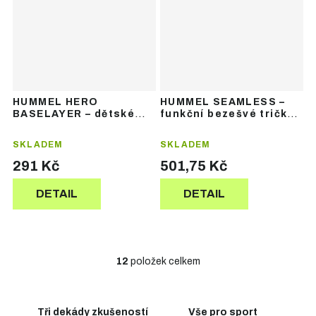
HUMMEL HERO
HUMMEL SEAMLESS –
BASELAYER – dětské
funkční bezešvé tričko
funkční termotričko bez
s dlouhým rukávem
rukávů
SKLADEM
SKLADEM
291 Kč
501,75 Kč
DETAIL
DETAIL
12
položek celkem
O
v
l
á
Tři dekády zkušeností
Vše pro sport