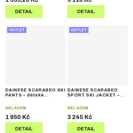
DETAIL
DETAIL
OUTLET
OUTLET
DAINESE SCARABEO SKI
DAINESE SCARABEO
PANTS – dětské
SPORT SKI JACKET –
lyžařské kalhoty
dětská lyžařská bunda
SKLADEM
SKLADEM
1 950 Kč
3 245 Kč
DETAIL
DETAIL