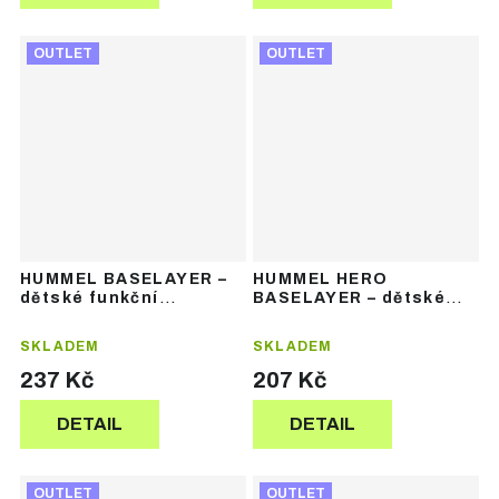
OUTLET
OUTLET
HUMMEL BASELAYER –
HUMMEL HERO
dětské funkční
BASELAYER – dětské
termotričko bez rukávů
funkční termospodky
SKLADEM
SKLADEM
237 Kč
207 Kč
DETAIL
DETAIL
OUTLET
OUTLET