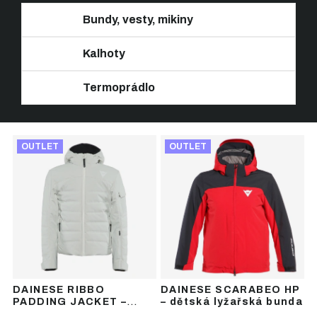
Bundy, vesty, mikiny
Kalhoty
Termoprádlo
Ř
V
a
OUTLET
OUTLET
ý
z
p
e
i
n
s
í
p
p
r
r
o
o
d
d
u
u
DAINESE RIBBO
DAINESE SCARABEO HP
k
k
PADDING JACKET –
– dětská lyžařská bunda
t
t
dětská lyžařská bunda