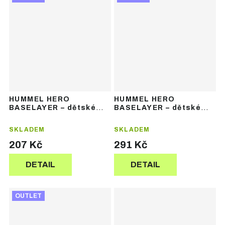
HUMMEL HERO
HUMMEL HERO
BASELAYER – dětské
BASELAYER – dětské
funkční termospodky
funkční termotričko bez
rukávů
SKLADEM
SKLADEM
207 Kč
291 Kč
DETAIL
DETAIL
OUTLET