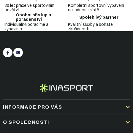
d
30 let praxe ve sportovním
Kompletní sportovní vybavení
a
odvětví.
na jednom místě.
c
Osobní přístup a
Spolehlivý partner
í
poradenství
p
Individuálně poradíme a
Kvalitní služby a bohaté
vybavíme.
zkušenosti.
r
Z
v
Sledujte nás
á
k
p
y
v
a
ý
t
+420 545 422 430
(Po-Pá: 9:00 - 15:30)
p
í
eshop@inasport.cz
Odpovíme do 24 h
i
s
u
INFORMACE PRO VÁS
DOPRAVA A PLATBA
O SPOLEČNOSTI
OBCHODNÍ PODMÍNKY