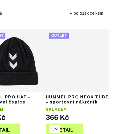
4
položek celkem
ě
ET
OUTLET
L PRO HAT –
HUMMEL PRO NECK TUBE
vní čepice
– sportovní nákrčník
EM
SKLADEM
Kč
366 Kč
UNI
TAIL
DETAIL