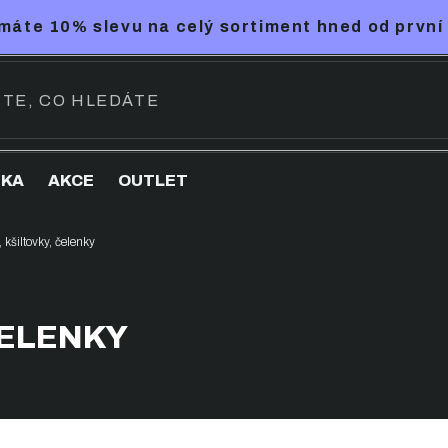
máte 10% slevu na celý sortiment hned od první
NKA
AKCE
OUTLET
 kšiltovky, čelenky
ČELENKY