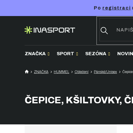
Přejít
Po
registraci
na
obsah
ZNAČKA
SPORT
SEZÓNA
NOVI
ZNAČKA
HUMMEL
Oblečení
Pánské/Unisex
Čepice,
ČEPICE, KŠILTOVKY, 
P