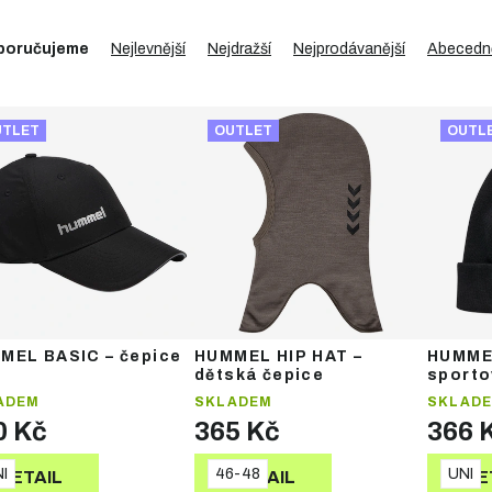
poručujeme
Nejlevnější
Nejdražší
Nejprodávanější
Abecedn
UTLET
OUTLET
OUTL
MEL BASIC – čepice
HUMMEL HIP HAT –
HUMME
dětská čepice
sporto
ADEM
SKLADEM
SKLAD
0 Kč
365 Kč
366 
I
46-48
UNI
DETAIL
DETAIL
DE