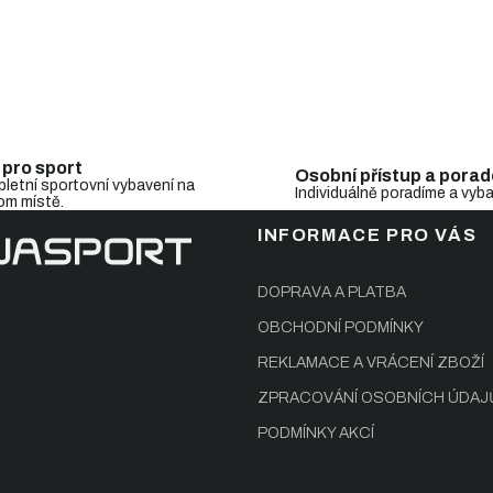
i
s
u
 pro sport
Osobní přístup a porad
letní sportovní vybavení na
Individuálně poradíme a vyb
om místě.
INFORMACE PRO VÁS
DOPRAVA A PLATBA
OBCHODNÍ PODMÍNKY
REKLAMACE A VRÁCENÍ ZBOŽÍ
ZPRACOVÁNÍ OSOBNÍCH ÚDAJ
PODMÍNKY AKCÍ