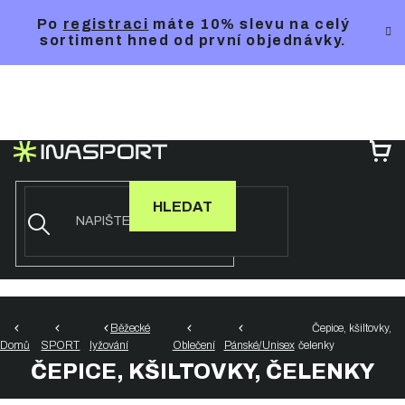
Přejít
Po
registraci
máte 10% slevu na celý
na
sortiment hned od první objednávky.
obsah
NÁ
KO
HLEDAT
Běžecké
Čepice, kšiltovky,
Domů
SPORT
lyžování
Oblečení
Pánské/Unisex
čelenky
ČEPICE, KŠILTOVKY, ČELENKY