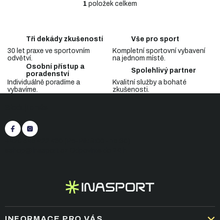
1
položek celkem
O
v
l
á
Tři dekády zkušeností
Vše pro sport
d
30 let praxe ve sportovním
Kompletní sportovní vybavení
a
odvětví.
na jednom místě.
c
Osobní přístup a
Spolehlivý partner
í
poradenství
p
Individuálně poradíme a
Kvalitní služby a bohaté
vybavíme.
zkušenosti.
r
Z
v
Sledujte nás
á
k
p
y
v
a
ý
t
+420 545 422 430
(Po-Pá: 9:00 - 15:30)
p
í
eshop@inasport.cz
Odpovíme do 24 h
i
s
u
INFORMACE PRO VÁS