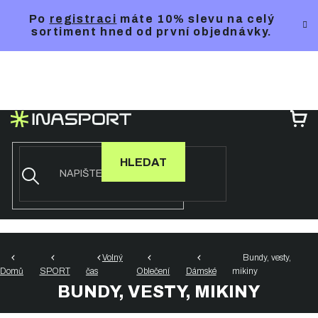
Přejít
Po
registraci
máte 10% slevu na celý
na
sortiment hned od první objednávky.
obsah
NÁ
KO
HLEDAT
Volný
Bundy, vesty,
Domů
SPORT
čas
Oblečení
Dámské
mikiny
BUNDY, VESTY, MIKINY