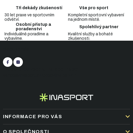
l
á
Tři dekády zkušeností
Vše pro sport
d
30 let praxe ve sportovním
Kompletní sportovní vybavení
a
odvětví.
na jednom místě.
c
Osobní přístup a
Spolehlivý partner
í
poradenství
p
Individuálně poradíme a
Kvalitní služby a bohaté
vybavíme.
zkušenosti.
r
Z
v
Sledujte nás
á
k
p
y
v
a
ý
t
+420 545 422 430
(Po-Pá: 9:00 - 15:30)
p
í
eshop@inasport.cz
Odpovíme do 24 h
i
s
u
INFORMACE PRO VÁS
DOPRAVA A PLATBA
O SPOLEČNOSTI