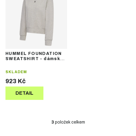
HUMMEL FOUNDATION
SWEATSHIRT - dámská
mikina
SKLADEM
923 Kč
DETAIL
3
položek celkem
O
v