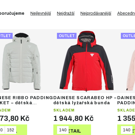
poručujeme
Nejlevnější
Nejdražší
Nejprodávanější
Abecedn
UTLET
OUTLET
OUTL
NESE RIBBO PADDING
DAINESE SCARABEO HP –
DAINE
KET – dětská
dětská lyžařská bunda
PADDI
ařská bunda
dětská
ADEM
SKLADEM
SKLAD
473,80 Kč
1 944,80 Kč
1 35
40
152
140
140
DETAIL
DETAIL
DE