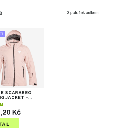
3
položek celkem
ě
ET
SE SCARABEO
NGJACKET –
 lyžařská bunda
EM
5,20 Kč
TAIL