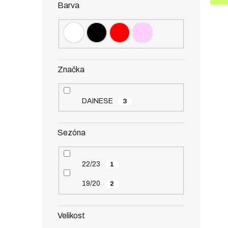
Barva
Značka
DAINESE
3
Sezóna
22/23
1
19/20
2
Velikost