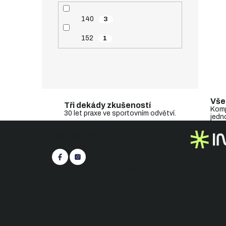
140
3
152
1
Vše
Tři dekády zkušeností
Komp
30 let praxe ve sportovním odvětví.
jedn
Z
Sledujte nás
á
p
a
t
+420 545 422 430
(Po-Pá: 9:00 -
í
15:30)
eshop@inasport.cz
Odpovíme do 24 h