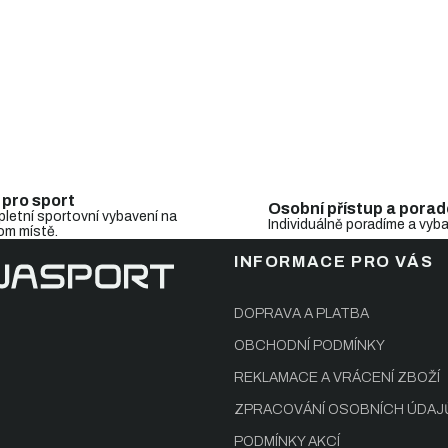
i
s
u
 pro sport
Osobní přístup a porad
letní sportovní vybavení na
Individuálně poradíme a vyb
om místě.
INFORMACE PRO VÁS
DOPRAVA A PLATBA
OBCHODNÍ PODMÍNKY
REKLAMACE A VRÁCENÍ ZBOŽÍ
ZPRACOVÁNÍ OSOBNÍCH ÚDAJ
PODMÍNKY AKCÍ