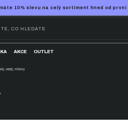
máte 10% slevu na celý sortiment hned od první
NKA
AKCE
OUTLET
dy, vesty, mikiny
Y