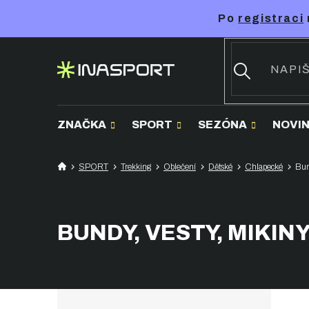
Přejít
Po
registraci
na
obsah
ZNAČKA
SPORT
SEZÓNA
NOVI
SPORT
Trekking
Oblečení
Dětské
Chlapecké
Bun
BUNDY, VESTY, MIKIN
P