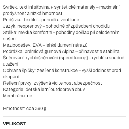
Svršek: textilní síťovina + syntetické materiály – maximální
prodyšnost a nízká hmotnost
Podšívka: textilní – pohodlí a ventilace
Jazyk: neoprenový – pohodlné přizpůsobení chodidlu
Stélka: měkká komfortní – pohodlný došlap při celodenním
nošení
Mezipodešev: EVA – lehké tlumení nárazů
Podrážka: prémiová gumová Alpina – přilnavost a stabilita
Šněrování: rychlošněrování (speed lacing) – rychlé a snadné
utažení
Ochrana špičky: zesílená konstrukce – vyšší odolnost proti
okopání
Reflexní prvky: zvýšená viditelnost a bezpečnost
Kategorie: dětská letní outdoorová obuv
Membrána: ne
Hmotnost: cca 380 g
VELIKOST