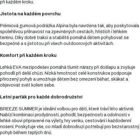
při každém kroku.
Jistota na každém povrchu
Prémiová gumová podrážka Alpina byla navržena tak, aby poskytovala
spolehlivou přilnavost na zpevněných cestách, hřištích i lehkém
terénu. Díky dobré trakci a stabilitě pomáhá dětem pohybovat se
bezpečně a s jistotou při všech outdoorových aktivitách.
Komfort při každém kroku
Lehká EVA mezipodešev pomáhá tlumit nárazy při došlapu a zvyšuje
pohodlí při delší chůzi. Nízká hmotnost celé konstrukce podporuje
přirozený pohyb a umožňuje dětem bez omezení běhat, skákat a
objevovat svět kolem sebe.
Letní parťák pro každé dobrodružství
BREEZE SUMMER je ideální volbou pro děti, které tráví léto aktivně.
Nabízí kombinaci prodyšnosti, pohodlí, bezpečnosti a odolnosti v
lehké obuvi připravené na výlety, hry venku, cestování i každodenní
nošení. Poskytuje vše, co mladí dobrodruzi potřebují pro bezstarostný
pohyb během teplých dnů.