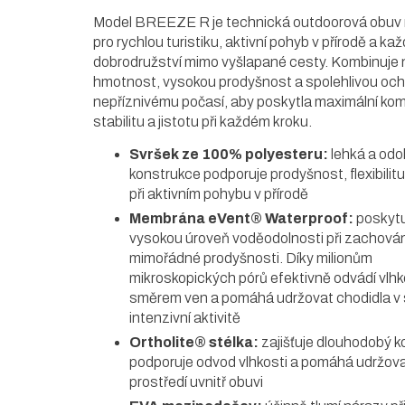
Model BREEZE R je technická outdoorová obuv
pro rychlou turistiku, aktivní pohyb v přírodě a ka
dobrodružství mimo vyšlapané cesty. Kombinuje 
hmotnost, vysokou prodyšnost a spolehlivou och
nepříznivému počasí, aby poskytla maximální kom
stabilitu a jistotu při každém kroku.
Svršek ze 100% polyesteru:
lehká a odo
konstrukce podporuje prodyšnost, flexibilitu
při aktivním pohybu v přírodě
Membrána eVent® Waterproof:
poskytu
vysokou úroveň voděodolnosti při zachován
mimořádné prodyšnosti. Díky milionům
mikroskopických pórů efektivně odvádí vlh
směrem ven a pomáhá udržovat chodidla v s
intenzivní aktivitě
Ortholite® stélka:
zajišťuje dlouhodobý k
podporuje odvod vlhkosti a pomáhá udržova
prostředí uvnitř obuvi