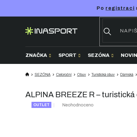
Přejít
Po
registraci
na
obsah
ZNAČKA
SPORT
SEZÓNA
NOVI
SEZÓNA
Celoroční
Obuv
Turistická obuv
Dámská
ALPINA BREEZE R – turistická
Průměrné
Neohodnoceno
OUTLET
hodnocení
produktu
je
0,0
z