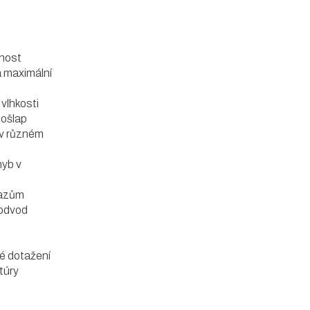
lnost
 maximální
vlhkosti
došlap
 v různém
hyb v
razům
 odvod
né dotažení
túry