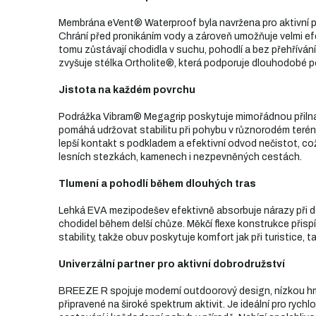
Membrána eVent® Waterproof byla navržena pro aktivní 
Chrání před pronikáním vody a zároveň umožňuje velmi ef
tomu zůstávají chodidla v suchu, pohodlí a bez přehřívání 
zvyšuje stélka Ortholite®, která podporuje dlouhodobé po
Jistota na každém povrchu
Podrážka Vibram® Megagrip poskytuje mimořádnou přilna
pomáhá udržovat stabilitu při pohybu v různorodém terénu
lepší kontakt s podkladem a efektivní odvod nečistot, co
lesních stezkách, kamenech i nezpevněných cestách.
Tlumení a pohodlí během dlouhých tras
Lehká EVA mezipodešev efektivně absorbuje nárazy při d
chodidel během delší chůze. Měkčí flexe konstrukce při
stability, takže obuv poskytuje komfort jak při turistice, 
Univerzální partner pro aktivní dobrodružství
BREEZE R spojuje moderní outdoorový design, nízkou hm
připravené na široké spektrum aktivit. Je ideální pro rychlo