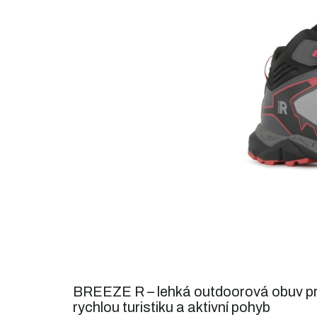
5
hvězdiček.
BREEZE R – lehká outdoorová obuv p
rychlou turistiku a aktivní pohyb