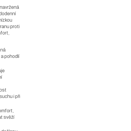
 navržená
ždodenní
nízkou
ranu proti
fort,
lná
 a pohodlí
je
í
kost
uchu i při
omfort,
t svěží