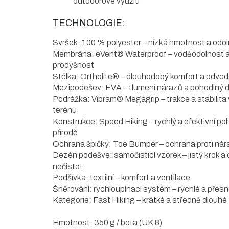
outdoorové využití
TECHNOLOGIE:
Svršek: 100 % polyester – nízká hmotnost a odo
Membrána: eVent® Waterproof – voděodolnost a
prodyšnost
Stélka: Ortholite® – dlouhodobý komfort a odvod 
Mezipodešev: EVA – tlumení nárazů a pohodlný 
Podrážka: Vibram® Megagrip – trakce a stabilita
terénu
Konstrukce: Speed Hiking – rychlý a efektivní po
přírodě
Ochrana špičky: Toe Bumper – ochrana proti ná
Dezén podešve: samočisticí vzorek – jistý krok a
nečistot
Podšívka: textilní – komfort a ventilace
Šněrování: rychloupínací systém – rychlé a přes
Kategorie: Fast Hiking – krátké a středně dlouhé 
Hmotnost: 350 g / bota (UK 8)