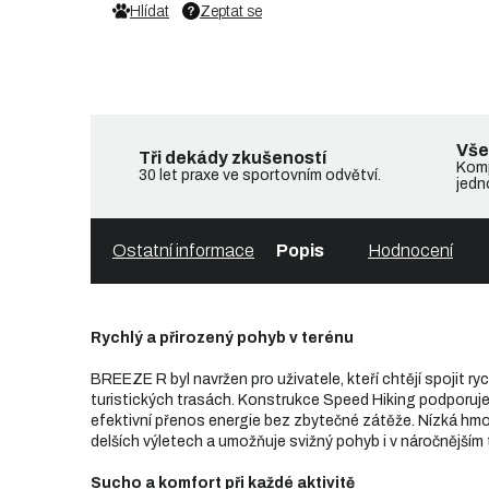
Hlídat
Zeptat se
Vše
Tři dekády zkušeností
Komp
30 let praxe ve sportovním odvětví.
jedn
Ostatní informace
Popis
Hodnocení
Rychlý a přirozený pohyb v terénu
BREEZE R byl navržen pro uživatele, kteří chtějí spojit ry
turistických trasách. Konstrukce Speed Hiking podporuje 
efektivní přenos energie bez zbytečné zátěže. Nízká hm
delších výletech a umožňuje svižný pohyb i v náročnějším 
Sucho a komfort při každé aktivitě