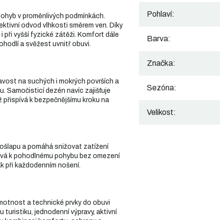
Pohlaví
:
pohyb v proměnlivých podmínkách.
ektivní odvod vlhkosti směrem ven. Díky
i při vyšší fyzické zátěži. Komfort dále
Barva
:
hodlí a svěžest uvnitř obuvi.
Značka
:
vost na suchých i mokrých površích a
Sezóna
:
. Samočisticí dezén navíc zajišťuje
ž přispívá k bezpečnějšímu kroku na
Velikost
:
ošlapu a pomáhá snižovat zatížení
spívá k pohodlnému pohybu bez omezení
tak při každodenním nošení.
otnost a technické prvky do obuvi
u turistiku, jednodenní výpravy, aktivní