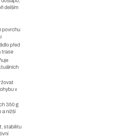
i došlapu,
ři delším
m povrchu
u
idlo před
a trase
uje
ktuálních
ržovat
pohybu v
ch 350 g
 a nižší
, stabilitu
tivní