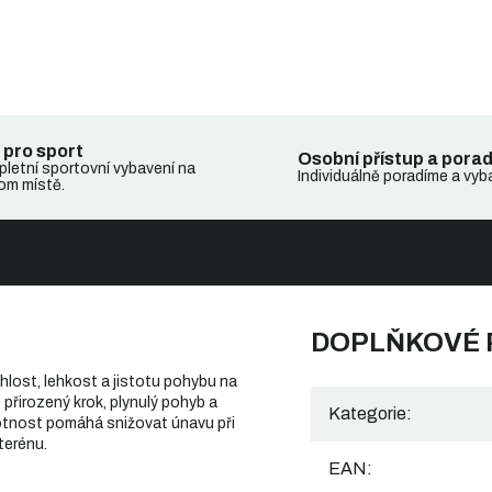
 pro sport
Osobní přístup a pora
letní sportovní vybavení na
Individuálně poradíme a vyb
om místě.
DOPLŇKOVÉ
chlost, lehkost a jistotu pohybu na
přirozený krok, plynulý pohyb a
Kategorie
:
otnost pomáhá snižovat únavu při
terénu.
EAN
: