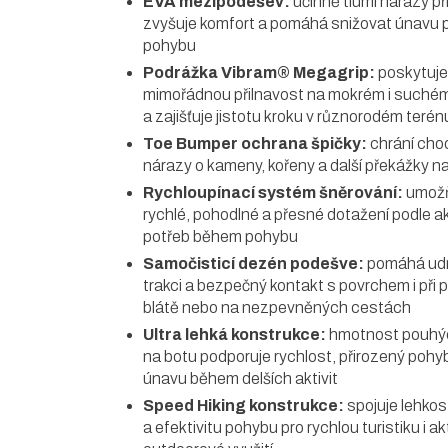
EVA mezipodešev:
účinně tlumí nárazy př
zvyšuje komfort a pomáhá snižovat únavu p
pohybu
Podrážka Vibram® Megagrip:
poskytuje
mimořádnou přilnavost na mokrém i suché
a zajišťuje jistotu kroku v různorodém terén
Toe Bumper ochrana špičky:
chrání chod
nárazy o kameny, kořeny a další překážky n
Rychloupínací systém šněrování:
umožň
rychlé, pohodlné a přesné dotažení podle a
potřeb během pohybu
Samočisticí dezén podešve:
pomáhá ud
trakci a bezpečný kontakt s povrchem i při 
blátě nebo na nezpevněných cestách
Ultra lehká konstrukce:
hmotnost pouhý
na botu podporuje rychlost, přirozený pohyb
únavu během delších aktivit
Speed Hiking konstrukce:
spojuje lehkost
a efektivitu pohybu pro rychlou turistiku i ak