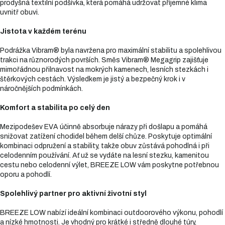
prodyšná textilní podšívka, která pomáhá udržovat příjemné klima
uvnitř obuvi.
Jistota v každém terénu
Podrážka Vibram® byla navržena pro maximální stabilitu a spolehlivou
trakci na různorodých površích. Směs Vibram® Megagrip zajišťuje
mimořádnou přilnavost na mokrých kamenech, lesních stezkách i
štěrkových cestách. Výsledkem je jistý a bezpečný krok i v
náročnějších podmínkách.
Komfort a stabilita po celý den
Mezipodešev EVA účinně absorbuje nárazy při došlapu a pomáhá
snižovat zatížení chodidel během delší chůze. Poskytuje optimální
kombinaci odpružení a stability, takže obuv zůstává pohodlná i při
celodenním používání. Ať už se vydáte na lesní stezku, kamenitou
cestu nebo celodenní výlet, BREEZE LOW vám poskytne potřebnou
oporu a pohodlí.
Spolehlivý partner pro aktivní životní styl
BREEZE LOW nabízí ideální kombinaci outdoorového výkonu, pohodlí
a nízké hmotnosti. Je vhodný pro krátké i středně dlouhé túry,