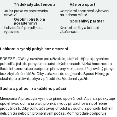
Tři dekády zkušeností
Vše pro sport
30 let praxe ve sportovním
Kompletní sportovní vybavení
odvětví.
na jednom místě.
Osobní přístup a
Spolehlivý partner
poradenství
Individuálně poradíme a
Kvalitní služby a bohaté
vybavíme.
zkušenosti.
Lehkost a rychlý pohyb bez omezení
BREEZE LOW byl navržen pro uživatele, kteří chtějí spojit rychlost,
pohodlí a jistotu pohybu na turistických trasách. Nízká hmotnost a
flexibilní konstrukce podporují přirozený krok a umožňují svižný pohyb
bez zbytečné zátěže. Díky zařazení do segmentu Speed Hiking je
ideální pro aktivní pohyb v přírodě i každodenní využití.
Sucho a pohodlí za každého počasí
Membrána Alpitex byla vyvinuta přímo společností Alpina a poskytuje
spolehlivou ochranu proti pronikání vody při zachování potřebné
prodyšnosti. Díky tomu zůstávají chodidla v suchu a pohodlí i během
delších túr nebo při proměnlivém počasí. Komfort dále podporuje