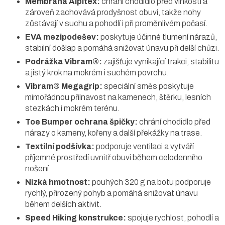
Membrána Alpitex:
chrání chodidlo před vlhkostí a
zároveň zachovává prodyšnost obuvi, takže nohy
zůstávají v suchu a pohodlí i při proměnlivém počasí.
EVA mezipodešev:
poskytuje účinné tlumení nárazů,
stabilní došlap a pomáhá snižovat únavu při delší chůzi.
Podrážka Vibram®:
zajišťuje vynikající trakci, stabilitu
a jistý krok na mokrém i suchém povrchu.
Vibram® Megagrip:
speciální směs poskytuje
mimořádnou přilnavost na kamenech, štěrku, lesních
stezkách i mokrém terénu.
Toe Bumper ochrana špičky:
chrání chodidlo před
nárazy o kameny, kořeny a další překážky na trase.
Textilní podšívka:
podporuje ventilaci a vytváří
příjemné prostředí uvnitř obuvi během celodenního
nošení.
Nízká hmotnost:
pouhých 320 g na botu podporuje
rychlý, přirozený pohyb a pomáhá snižovat únavu
během delších aktivit.
Speed Hiking konstrukce:
spojuje rychlost, pohodlí a