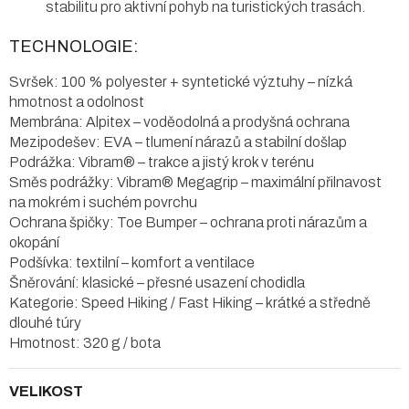
stabilitu pro aktivní pohyb na turistických trasách.
TECHNOLOGIE:
Svršek: 100 % polyester + syntetické výztuhy – nízká
hmotnost a odolnost
Membrána: Alpitex – voděodolná a prodyšná ochrana
Mezipodešev: EVA – tlumení nárazů a stabilní došlap
Podrážka: Vibram® – trakce a jistý krok v terénu
Směs podrážky: Vibram® Megagrip – maximální přilnavost
na mokrém i suchém povrchu
Ochrana špičky: Toe Bumper – ochrana proti nárazům a
okopání
Podšívka: textilní – komfort a ventilace
Šněrování: klasické – přesné usazení chodidla
Kategorie: Speed Hiking / Fast Hiking – krátké a středně
dlouhé túry
Hmotnost: 320 g / bota
VELIKOST