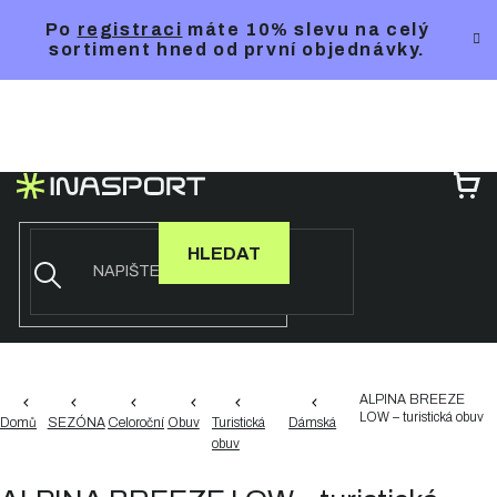
Přejít
Po
registraci
máte 10% slevu na celý
na
sortiment hned od první objednávky.
obsah
NÁ
KO
HLEDAT
ALPINA BREEZE
LOW – turistická obuv
Domů
SEZÓNA
Celoroční
Obuv
Turistická
Dámská
obuv