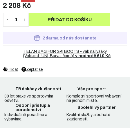
2 208 Kč
PŘIDAT DO KOŠÍKU
Zdarma od nás dostanete
+ ELAN BAG FOR SKI BOOTS - vak na lyžáky
(Velikost: UNI, Barva: černá)
v hodnotě 610 Kč
Hlídat
Zeptat se
Tři dekády zkušeností
Vše pro sport
30 let praxe ve sportovním
Kompletní sportovní vybavení
odvětví.
na jednom místě.
Osobní přístup a
Spolehlivý partner
poradenství
Individuálně poradíme a
Kvalitní služby a bohaté
vybavíme.
zkušenosti.