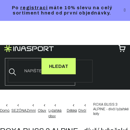
Přejít
Po
registraci
máte 10% slevu na celý
na
sortiment hned od první objednávky.
obsah
NÁ
KO
HLEDAT
ROXA BLISS 3
ALPINE - dívčí lyžařské
Domů
SEZÓNA
Zimní
Obuv
Lyžařská
Dětská
Dívčí
boty
obuv