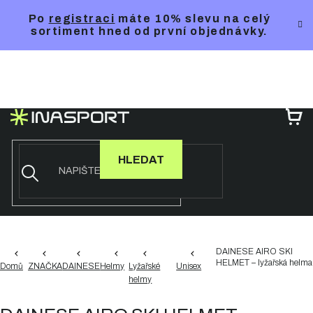
Přejít
Po
registraci
máte 10% slevu na celý
na
sortiment hned od první objednávky.
obsah
NÁ
KO
HLEDAT
DAINESE AIRO SKI
HELMET – lyžařská helma
Domů
ZNAČKA
DAINESE
Helmy
Lyžařské
Unisex
helmy