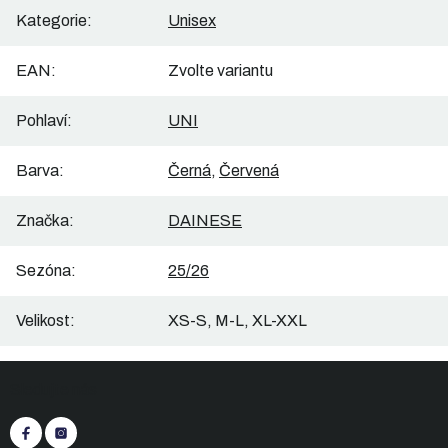
Kategorie
:
Unisex
EAN
:
Zvolte variantu
Pohlaví
:
UNI
Barva
:
Černá
,
Červená
Značka
:
DAINESE
Sezóna
:
25/26
Velikost
:
XS-S, M-L, XL-XXL
Z
Sledujte nás
á
p
a